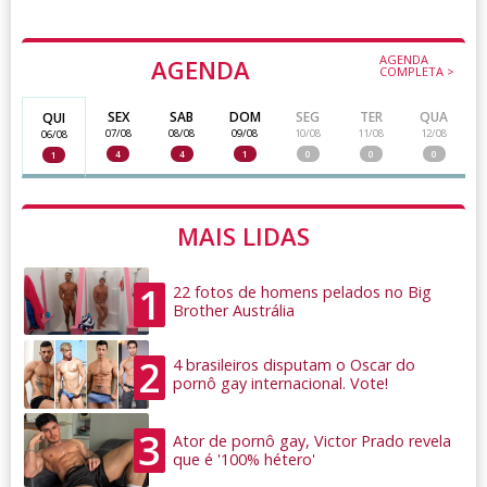
AGENDA
AGENDA
COMPLETA >
SEX
SAB
DOM
SEG
TER
QUA
QUI
07/08
08/08
09/08
10/08
11/08
12/08
06/08
4
4
1
0
0
0
1
MAIS LIDAS
1
22 fotos de homens pelados no Big
Brother Austrália
2
4 brasileiros disputam o Oscar do
pornô gay internacional. Vote!
3
Ator de pornô gay, Victor Prado revela
que é '100% hétero'