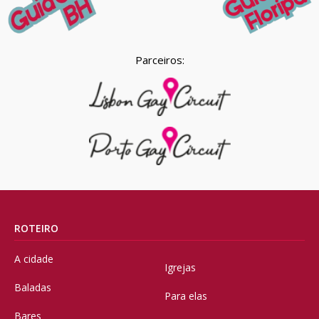
Parceiros:
ROTEIRO
A cidade
Igrejas
Baladas
Para elas
Bares