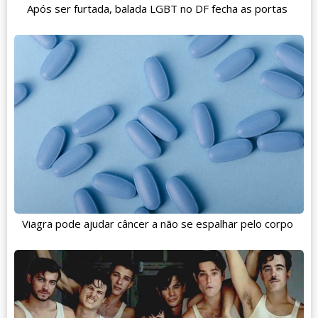
Após ser furtada, balada LGBT no DF fecha as portas
Viagra pode ajudar câncer a não se espalhar pelo corpo