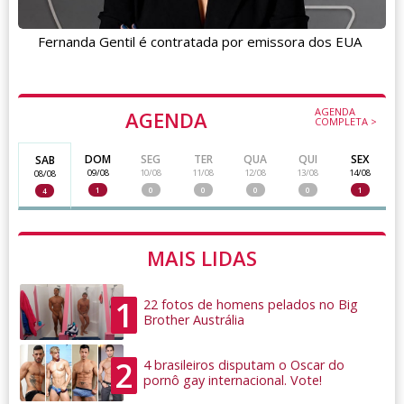
Fernanda Gentil é contratada por emissora dos EUA
AGENDA
AGENDA
COMPLETA >
DOM
SEG
TER
QUA
QUI
SEX
SAB
09/08
10/08
11/08
12/08
13/08
14/08
08/08
1
0
0
0
0
1
4
MAIS LIDAS
1
22 fotos de homens pelados no Big
Brother Austrália
2
4 brasileiros disputam o Oscar do
pornô gay internacional. Vote!