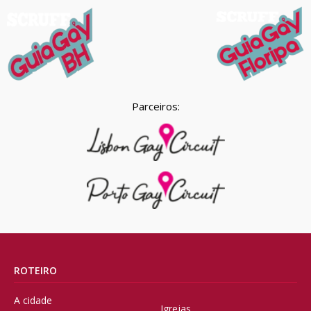
Parceiros:
ROTEIRO
A cidade
Igrejas