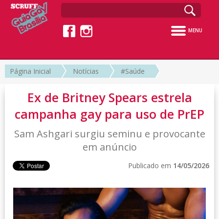
MENU
Página Inicial
Notícias
#Saúde
Ex de Britney Spears estrela
campanha gay para uso de PrEP
Sam Ashgari surgiu seminu e provocante
em anúncio
Publicado em
14/05/2026