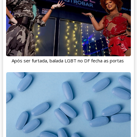
Após ser furtada, balada LGBT no DF fecha as portas