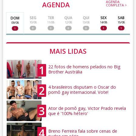
AGENDA
AGENDA
COMPLETA >
SEG
TER
QUA
QUI
SEX
SAB
DOM
10/08
11/08
12/08
13/08
14/08
15/08
09/08
0
0
0
0
1
1
1
MAIS LIDAS
1
22 fotos de homens pelados no Big
Brother Austrália
2
4 brasileiros disputam o Oscar do
pornô gay internacional. Vote!
3
Ator de pornô gay, Victor Prado revela
que é '100% hétero'
4
Breno Ferreira fala sobre cenas de