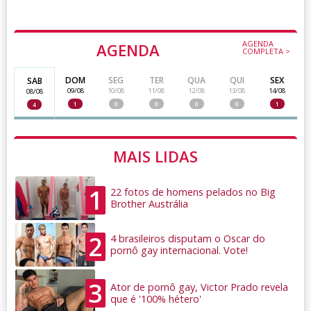
AGENDA
AGENDA
COMPLETA >
DOM
SEG
TER
QUA
QUI
SEX
SAB
09/08
10/08
11/08
12/08
13/08
14/08
08/08
1
0
0
0
0
1
4
MAIS LIDAS
1
22 fotos de homens pelados no Big
Brother Austrália
2
4 brasileiros disputam o Oscar do
pornô gay internacional. Vote!
3
Ator de pornô gay, Victor Prado revela
que é '100% hétero'