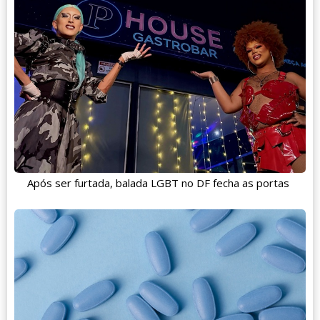
Após ser furtada, balada LGBT no DF fecha as portas