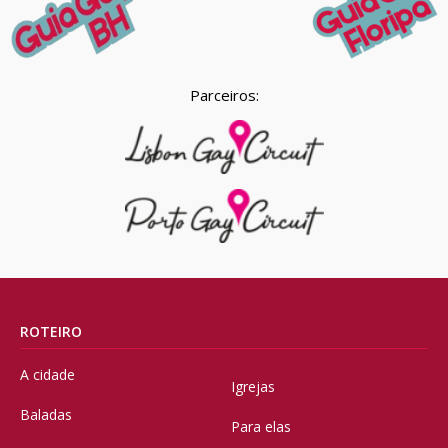
Parceiros:
ROTEIRO
A cidade
Igrejas
Baladas
Para elas