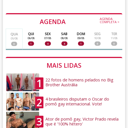
AGENDA
AGENDA
COMPLETA >
QUI
SEX
SAB
DOM
SEG
TER
QUA
06/08
07/08
08/08
09/08
10/08
11/08
05/08
1
4
4
1
0
0
0
MAIS LIDAS
1
22 fotos de homens pelados no Big
Brother Austrália
2
4 brasileiros disputam o Oscar do
pornô gay internacional. Vote!
3
Ator de pornô gay, Victor Prado revela
que é '100% hétero'