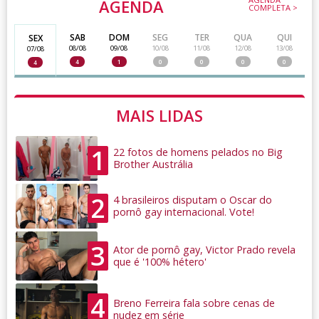
AGENDA
COMPLETA >
SAB
DOM
SEG
TER
QUA
QUI
SEX
08/08
09/08
10/08
11/08
12/08
13/08
07/08
4
1
0
0
0
0
4
MAIS LIDAS
1
22 fotos de homens pelados no Big
Brother Austrália
2
4 brasileiros disputam o Oscar do
pornô gay internacional. Vote!
3
Ator de pornô gay, Victor Prado revela
que é '100% hétero'
4
Breno Ferreira fala sobre cenas de
nudez em série