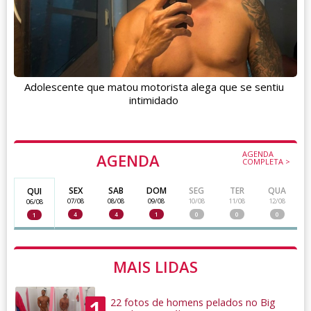
Adolescente que matou motorista alega que se sentiu
intimidado
AGENDA
AGENDA
COMPLETA >
SEX
SAB
DOM
SEG
TER
QUA
QUI
07/08
08/08
09/08
10/08
11/08
12/08
06/08
4
4
1
0
0
0
1
MAIS LIDAS
1
22 fotos de homens pelados no Big