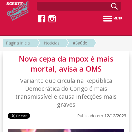
MENU
Página Inicial
Notícias
#Saúde
Nova cepa da mpox é mais
mortal, avisa a OMS
Variante que circula na República
Democrática do Congo é mais
transmissível e causa infecções mais
graves
Publicado em
12/12/2023