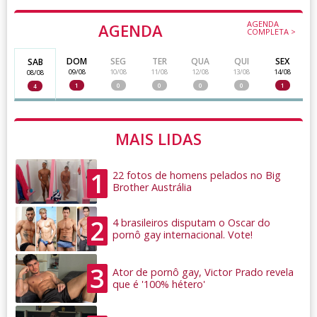
AGENDA
AGENDA
COMPLETA >
DOM
SEG
TER
QUA
QUI
SEX
SAB
09/08
10/08
11/08
12/08
13/08
14/08
08/08
1
0
0
0
0
1
4
MAIS LIDAS
1
22 fotos de homens pelados no Big
Brother Austrália
2
4 brasileiros disputam o Oscar do
pornô gay internacional. Vote!
3
Ator de pornô gay, Victor Prado revela
que é '100% hétero'