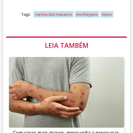
Tags:
variola dos macacos
monkeypox
mpox
LEIA TAMBÉM
Com casos mais graves, mpox volta a preocupar