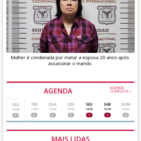
Mulher é condenada por matar a esposa 20 anos após
assassinar o marido
AGENDA
AGENDA
COMPLETA >
TER
QUA
QUI
SEX
SAB
DOM
SEG
11/08
12/08
13/08
14/08
15/08
16/08
10/08
0
0
0
1
1
0
0
MAIS LIDAS