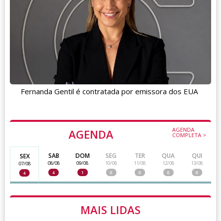
Fernanda Gentil é contratada por emissora dos EUA
AGENDA
AGENDA
COMPLETA >
SAB
DOM
SEG
TER
QUA
QUI
SEX
08/08
09/08
10/08
11/08
12/08
13/08
07/08
4
1
0
0
0
0
4
MAIS LIDAS