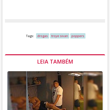
Tags:
drogas
troye sivan
poppers
LEIA TAMBÉM