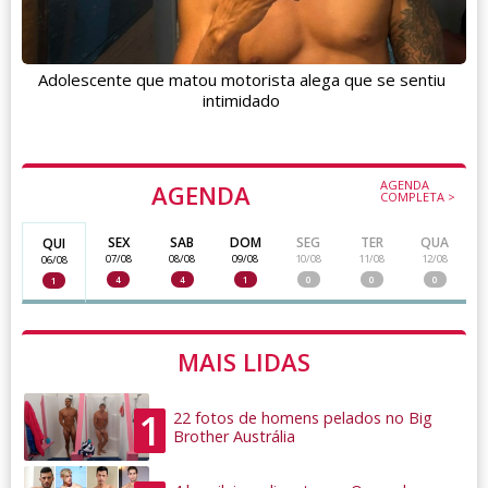
Adolescente que matou motorista alega que se sentiu
intimidado
AGENDA
AGENDA
COMPLETA >
SEX
SAB
DOM
SEG
TER
QUA
QUI
07/08
08/08
09/08
10/08
11/08
12/08
06/08
4
4
1
0
0
0
1
MAIS LIDAS
1
22 fotos de homens pelados no Big
Brother Austrália