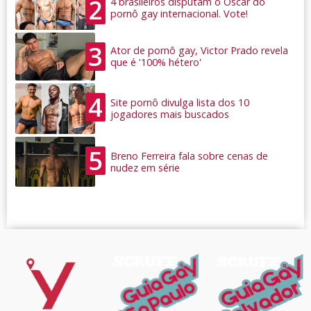
2
4 brasileiros disputam o Oscar do
pornô gay internacional. Vote!
3
Ator de pornô gay, Victor Prado revela
que é '100% hétero'
4
Site pornô divulga lista dos 10
jogadores mais buscados
5
Breno Ferreira fala sobre cenas de
nudez em série