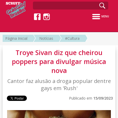
MENU
Página Inicial
Notícias
#Cultura
Troye Sivan diz que cheirou
poppers para divulgar música
nova
Cantor faz alusão a droga popular dentre
gays em 'Rush'
Publicado em
15/09/2023