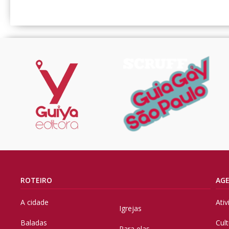
ROTEIRO
AG
A cidade
Ati
Igrejas
Baladas
Cul
Para elas