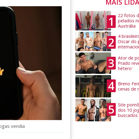
MAIS LID
22 fotos 
1
pelados n
Austrália
4 brasilei
2
Oscar do 
internacio
Ator de po
3
Prado rev
hétero'
4
Breno Ferr
cenas de 
5
Site pornô
dos 10 jo
buscados
rogas vendia