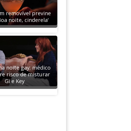
m removível previne
oa noite, cinderela'
a noite gay: médico
re risco de misturar
Gi e Key