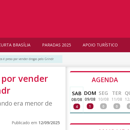
CURTA BRASÍLIA
PARADAS 2025
APOIO TURÍSTICO
s é preso por vender drogas pelo Grindr
 por vender
AGENDA
ndr
DOM
SEG
TER
Q
SAB
09/08
10/08
11/08
12
08/08
ando era menor de
1
0
0
4
Publicado em
12/09/2025