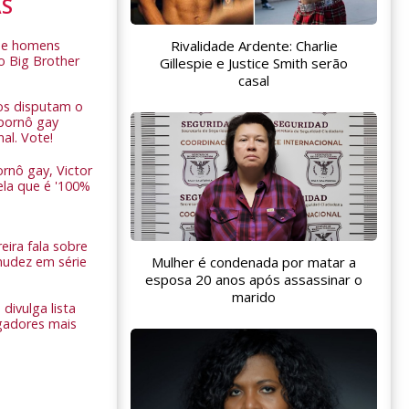
AS
Rivalidade Ardente: Charlie
de homens
o Big Brother
Gillespie e Justice Smith serão
casal
ros disputam o
pornô gay
nal. Vote!
rnô gay, Victor
ela que é '100%
eira fala sobre
nudez em série
Mulher é condenada por matar a
esposa 20 anos após assassinar o
marido
 divulga lista
gadores mais