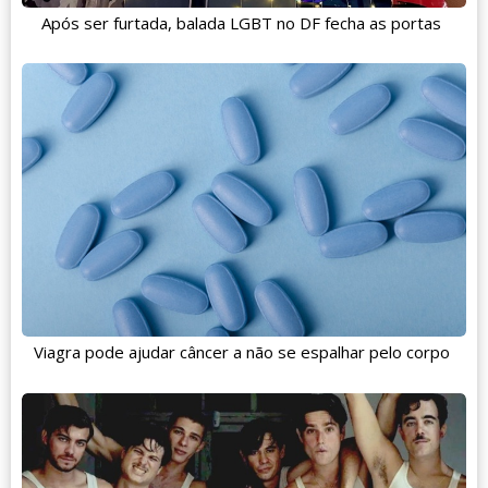
Após ser furtada, balada LGBT no DF fecha as portas
Viagra pode ajudar câncer a não se espalhar pelo corpo