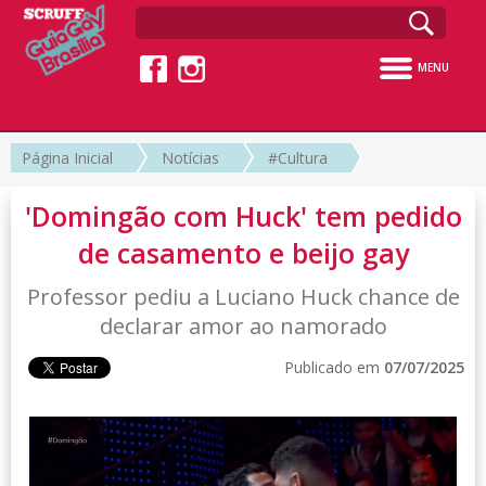
MENU
Página Inicial
Notícias
#Cultura
'Domingão com Huck' tem pedido
de casamento e beijo gay
Professor pediu a Luciano Huck chance de
declarar amor ao namorado
Publicado em
07/07/2025