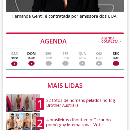
Fernanda Gentil é contratada por emissora dos EUA
AGENDA
AGENDA
COMPLETA >
DOM
SEG
TER
QUA
QUI
SEX
SAB
09/08
10/08
11/08
12/08
13/08
14/08
08/08
1
0
0
0
0
1
4
MAIS LIDAS
1
22 fotos de homens pelados no Big
Brother Austrália
2
4 brasileiros disputam o Oscar do
pornô gay internacional. Vote!