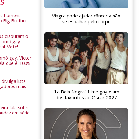
AS
de homens
Viagra pode ajudar câncer a não
o Big Brother
se espalhar pelo corpo
ros disputam o
pornô gay
nal. Vote!
rnô gay, Victor
ela que é '100%
 divulga lista
gadores mais
'La Bola Negra': filme gay é um
dos favoritos ao Oscar 2027
eira fala sobre
nudez em série