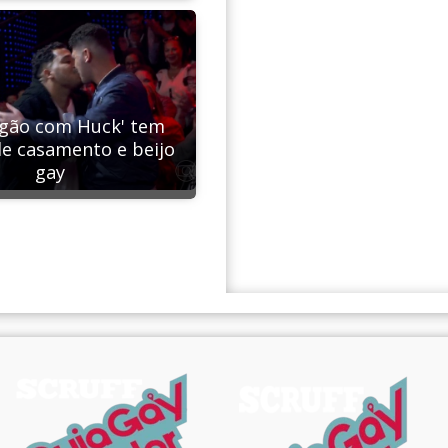
gão com Huck' tem
e casamento e beijo
gay