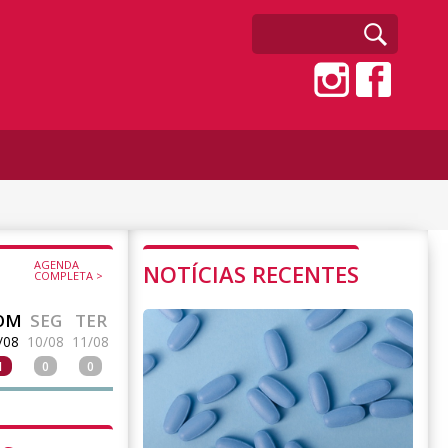
AGENDA
NOTÍCIAS RECENTES
COMPLETA >
OM
SEG
TER
/08
10/08
11/08
1
0
0