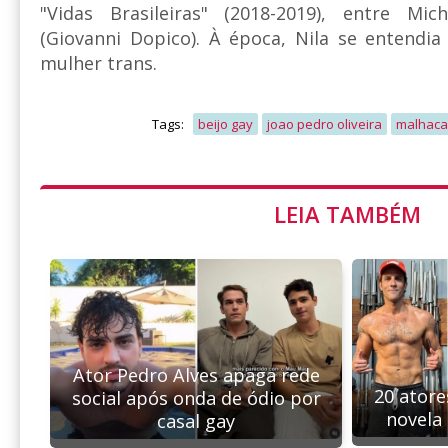
"Vidas Brasileiras" (2018-2019), entre Mic
(Giovanni Dopico). À época, Nila se entendi
mulher trans.
Tags:
beijo gay
joao pedro oliveira
malhaca
LEIA TAMBÉM
Ator Pedro Alves apaga rede
20 atore
social após onda de ódio por
novela
casal gay