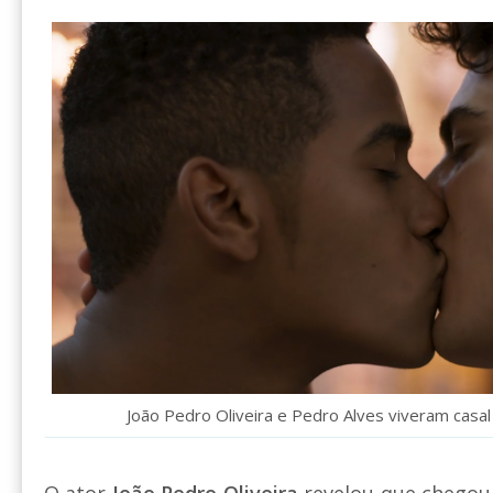
João Pedro Oliveira e Pedro Alves viveram casal
O ator
João Pedro Oliveira
revelou que chegou 