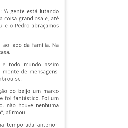
: ‘A gente está lutando
a coisa grandiosa e, até
. Eu e o Pedro abraçamos
u ao lado da família. Na
asa.
es e todo mundo assim
um monte de mensagens,
mbrou-se.
ição do beijo um marco
e foi fantástico. Foi um
ito, não houve nenhuma
”, afirmou.
na temporada anterior,