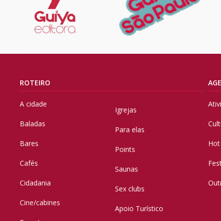
ROTEIRO
AG
A cidade
Ati
Igrejas
Baladas
Cul
Para elas
Bares
Hot
Points
Cafés
Fes
Saunas
Cidadania
Out
Sex clubs
Cine/cabines
Apoio Turístico