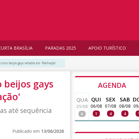
CURTA BRASÍLIA
PARADAS 2025
APOIO TURÍSTICO
 cinco beijos gays vetados em 'Malhação'
 beijos gays
AGENDA
ação'
QUI
SEX
SAB
D
QUA
06/08
07/08
08/08
09
05/08
tas até sequência
1
4
4
0
Publicado em
13/06/2026