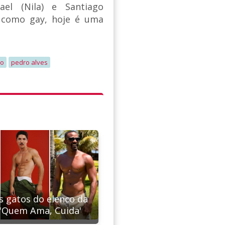
hael (Nila) e Santiago
a como gay, hoje é uma
o
pedro alves
s gatos do elenco da
 'Quem Ama, Cuida'