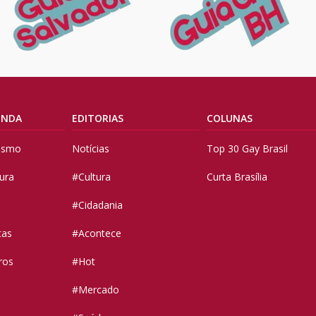
ENDA
EDITORIAS
COLUNAS
vismo
Notícias
Top 30 Gay Brasil
tura
#Cultura
Curta Brasília
#Cidadania
tas
#Acontece
ros
#Hot
#Mercado