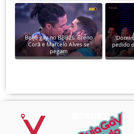
Beijo gay no BBB26: Breno
'Domin
Corã e Marcelo Alves se
pedido d
pegam