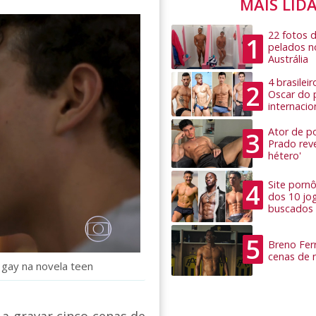
MAIS LID
22 fotos 
1
pelados n
Austrália
4 brasilei
2
Oscar do 
internacio
Ator de po
3
Prado rev
hétero'
4
Site pornô
dos 10 jo
buscados
5
Breno Ferr
cenas de 
 gay na novela teen
a gravar cinco cenas de