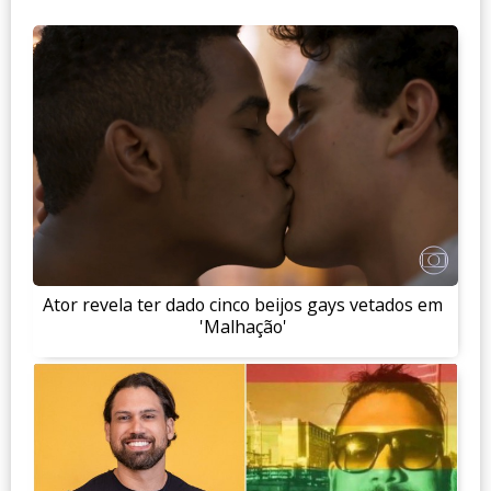
Ator revela ter dado cinco beijos gays vetados em
'Malhação'