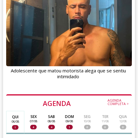
Adolescente que matou motorista alega que se sentiu
intimidado
AGENDA
AGENDA
COMPLETA >
SEX
SAB
DOM
SEG
TER
QUA
QUI
07/08
08/08
09/08
10/08
11/08
12/08
06/08
4
4
1
0
0
0
1