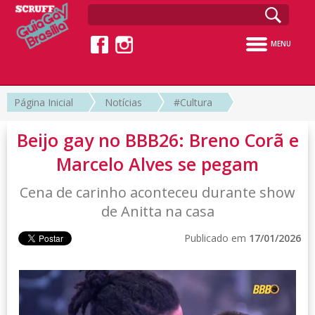
MENU
Página Inicial
Notícias
#Cultura
Beijo gay no BBB26: Breno Corã e
Marcelo Alves se pegam
Cena de carinho aconteceu durante show
de Anitta na casa
Publicado em
17/01/2026