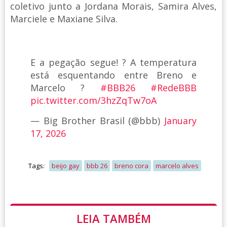
coletivo junto a Jordana Morais, Samira Alves,
Marciele e Maxiane Silva.
E a pegação segue! ? A temperatura
está esquentando entre Breno e
Marcelo ?
#BBB26
#RedeBBB
pic.twitter.com/3hzZqTw7oA
— Big Brother Brasil (@bbb)
January
17, 2026
Tags:
beijo gay
bbb 26
breno cora
marcelo alves
LEIA TAMBÉM