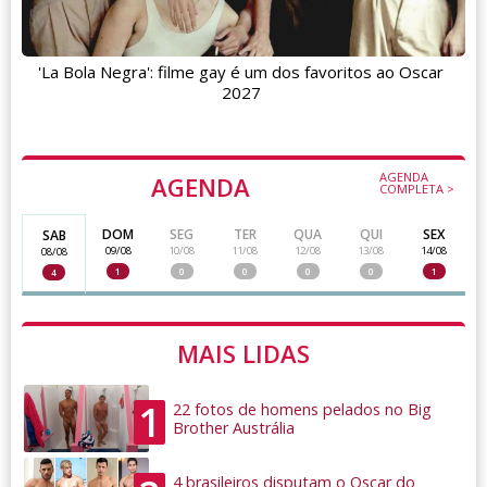
'La Bola Negra': filme gay é um dos favoritos ao Oscar
2027
AGENDA
AGENDA
COMPLETA >
DOM
SEG
TER
QUA
QUI
SEX
SAB
09/08
10/08
11/08
12/08
13/08
14/08
08/08
1
0
0
0
0
1
4
MAIS LIDAS
1
22 fotos de homens pelados no Big
Brother Austrália
4 brasileiros disputam o Oscar do