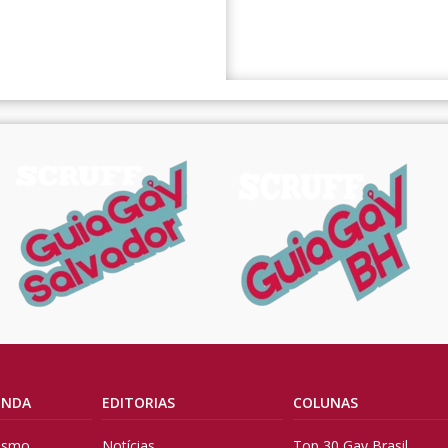
ENDA
EDITORIAS
COLUNAS
vismo
Notícias
Top 30 Gay Brasil