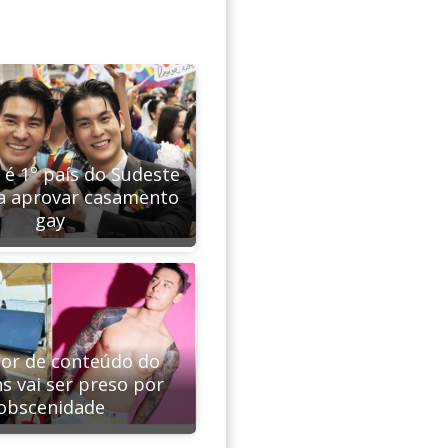
 é 1º país do Sudeste
 a aprovar casamento
gay
or de conteúdo do
s vai ser preso por
obscenidade