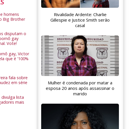
AS
Rivalidade Ardente: Charlie
de homens
o Big Brother
Gillespie e Justice Smith serão
casal
ros disputam o
pornô gay
nal. Vote!
rnô gay, Victor
ela que é '100%
eira fala sobre
nudez em série
Mulher é condenada por matar a
esposa 20 anos após assassinar o
marido
 divulga lista
gadores mais