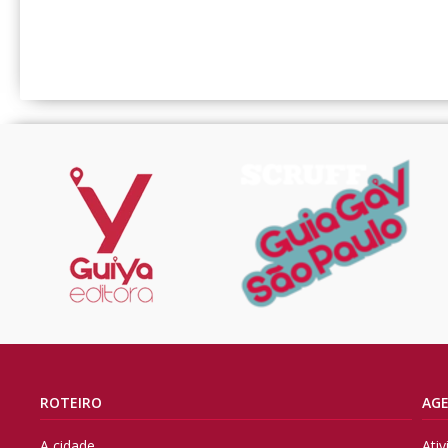
ROTEIRO
AG
A cidade
Ati