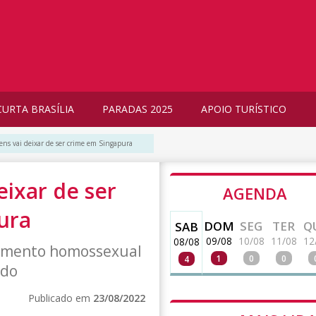
CURTA BRASÍLIA
PARADAS 2025
APOIO TURÍSTICO
ns vai deixar de ser crime em Singapura
ixar de ser
AGENDA
ura
DOM
SEG
TER
Q
SAB
09/08
10/08
11/08
12
08/08
samento homossexual
1
0
0
4
ido
Publicado em
23/08/2022