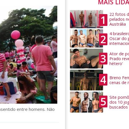
MAIS LID
22 fotos 
1
pelados n
Austrália
4 brasilei
2
Oscar do 
internacio
Ator de po
3
Prado rev
hétero'
4
Breno Ferr
cenas de 
5
Site pornô
dos 10 jo
buscados
onsentido entre homens. Não