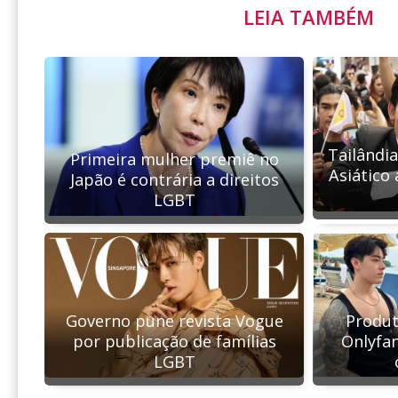
LEIA TAMBÉM
Tailândia
Primeira mulher premiê no
Asiático
Japão é contrária a direitos
LGBT
Governo pune revista Vogue
Produt
por publicação de famílias
Onlyfan
LGBT