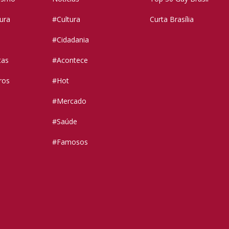
tura
#Cultura
Curta Brasília
#Cidadania
tas
#Acontece
ros
#Hot
#Mercado
#Saúde
#Famosos