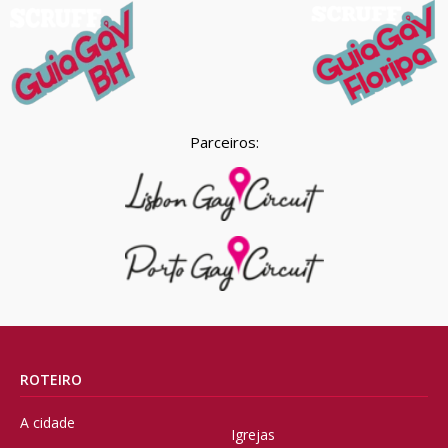
Parceiros:
ROTEIRO
A cidade
Igrejas