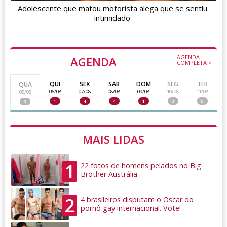
Adolescente que matou motorista alega que se sentiu
intimidado
AGENDA
AGENDA
COMPLETA >
QUI
SEX
SAB
DOM
SEG
TER
QUA
06/08
07/08
08/08
09/08
10/08
11/08
05/08
1
4
4
1
0
0
0
MAIS LIDAS
1
22 fotos de homens pelados no Big
Brother Austrália
2
4 brasileiros disputam o Oscar do
pornô gay internacional. Vote!