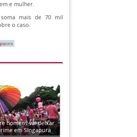
mem e mulher.
e soma mais de 70 mil
bre o caso.
ngapura
re homens vai deixar
crime em Singapura