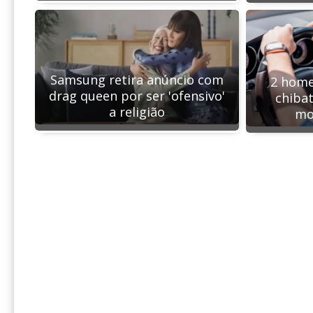
Samsung retira anúncio com
2 home
drag queen por ser 'ofensivo'
chiba
a religião
mo