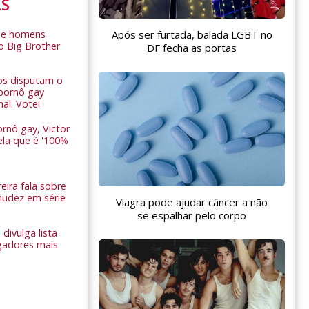
AS
Após ser furtada, balada LGBT no
de homens
o Big Brother
DF fecha as portas
ros disputam o
pornô gay
nal. Vote!
rnô gay, Victor
ela que é '100%
eira fala sobre
nudez em série
Viagra pode ajudar câncer a não
se espalhar pelo corpo
 divulga lista
gadores mais