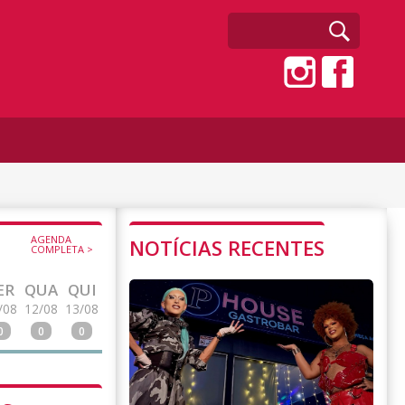
AGENDA
NOTÍCIAS RECENTES
COMPLETA >
ER
QUA
QUI
/08
12/08
13/08
0
0
0