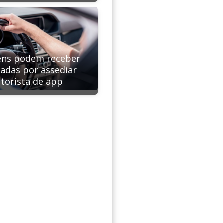
ns podem receber
tadas por assediar
torista de app