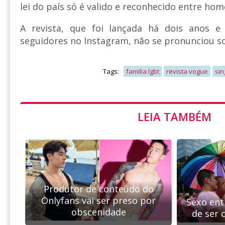
lei do país só é valido e reconhecido entre ho
A revista, que foi lançada há dois anos 
seguidores no Instagram, não se pronunciou so
Tags:
familia lgbt
revista vogue
si
LEIA TAMBÉM
Produtor de conteúdo do
Onlyfans vai ser preso por
Sexo ent
obscenidade
de ser 