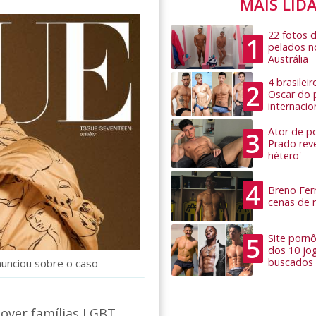
MAIS LID
22 fotos 
1
pelados n
Austrália
4 brasilei
2
Oscar do 
internacio
Ator de po
3
Prado rev
hétero'
4
Breno Ferr
cenas de 
5
Site pornô
dos 10 jo
buscados
nunciou sobre o caso
mover famílias LGBT.