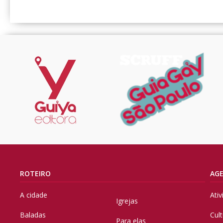
ROTEIRO
AG
A cidade
Ati
Igrejas
Baladas
Cul
Para elas