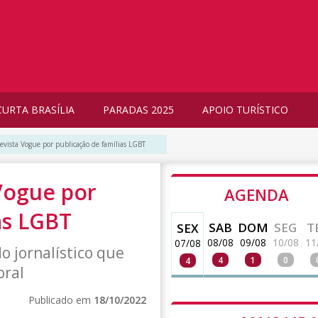
CURTA BRASÍLIA
PARADAS 2025
APOIO TURÍSTICO
vista Vogue por publicação de famílias LGBT
Vogue por
AGENDA
as LGBT
SAB
DOM
SEG
T
SEX
08/08
09/08
10/08
11
07/08
o jornalístico que
4
1
0
4
oral
Publicado em
18/10/2022