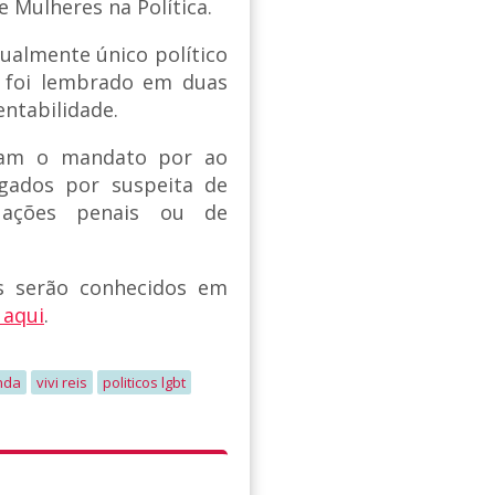
 Mulheres na Política.
tualmente único político
 foi lembrado em duas
entabilidade.
eram o mandato por ao
gados por suspeita de
 ações penais ou de
s serão conhecidos em
 aqui
.
nda
vivi reis
politicos lgbt