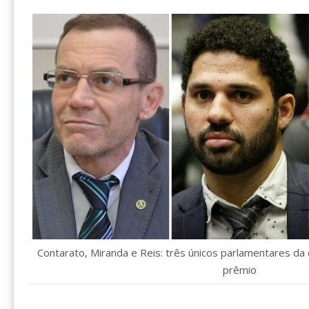
Contarato, Miranda e Reis: três únicos parlamentares 
prêmio