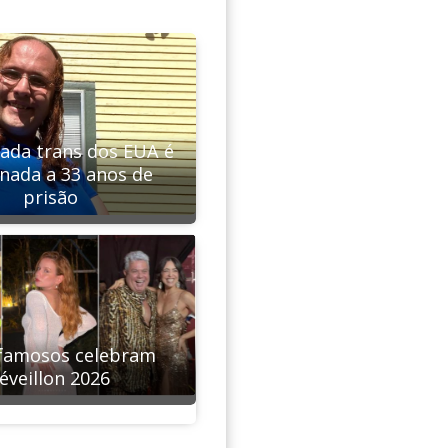
ada trans dos EUA é
nada a 33 anos de
prisão
famosos celebram
éveillon 2026