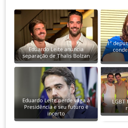
1ª deput
Eduardo Leite anuncia
conde
separação de Thalis Bolzan
Eduardo Leite perde vaga à
LGBT 
Presidência e seu futuro é
r
incerto