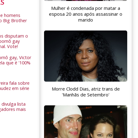
AS
Mulher é condenada por matar a
esposa 20 anos após assassinar o
de homens
marido
o Big Brother
ros disputam o
pornô gay
nal. Vote!
rnô gay, Victor
ela que é '100%
eira fala sobre
nudez em série
Morre Clodd Dias, atriz trans de
'Manhãs de Setembro'
 divulga lista
gadores mais