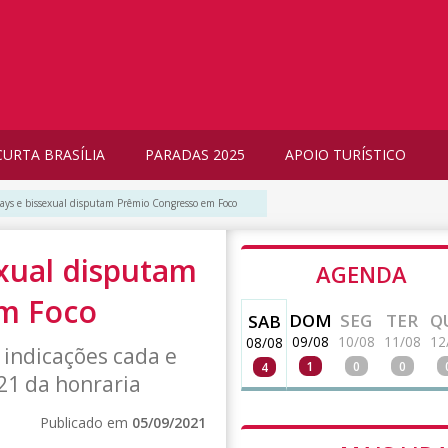
CURTA BRASÍLIA
PARADAS 2025
APOIO TURÍSTICO
ays e bissexual disputam Prêmio Congresso em Foco
xual disputam
AGENDA
m Foco
DOM
SEG
TER
Q
SAB
09/08
10/08
11/08
12
08/08
 indicações cada e
1
0
0
4
21 da honraria
Publicado em
05/09/2021