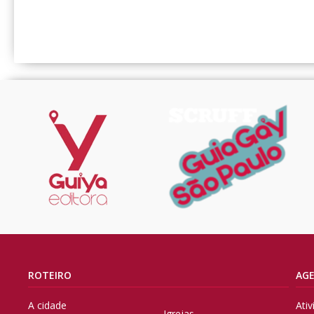
ROTEIRO
AG
A cidade
Ati
Igrejas