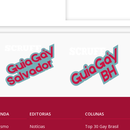
ENDA
EDITORIAS
COLUNAS
vismo
Notícias
Top 30 Gay Brasil