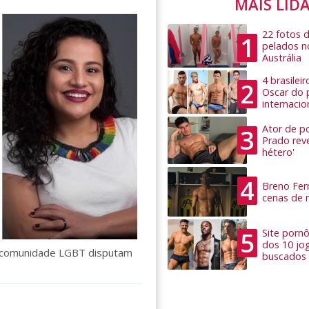
MAIS LID
22 fotos 
1
pelados n
Austrália
4 brasilei
2
Oscar do 
internacio
Ator de po
3
Prado rev
hétero'
4
Breno Ferr
cenas de 
5
Site pornô
dos 10 jo
da comunidade LGBT disputam
buscados