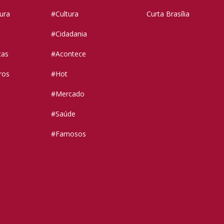
tura
#Cultura
Curta Brasília
#Cidadania
tas
#Acontece
ros
#Hot
#Mercado
#Saúde
#Famosos