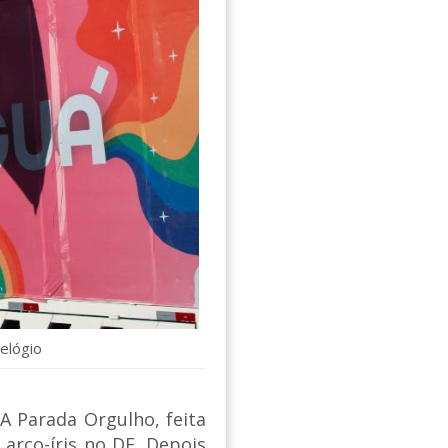
Relógio
 A Parada Orgulho, feita
 arco-íris no DF. Depois