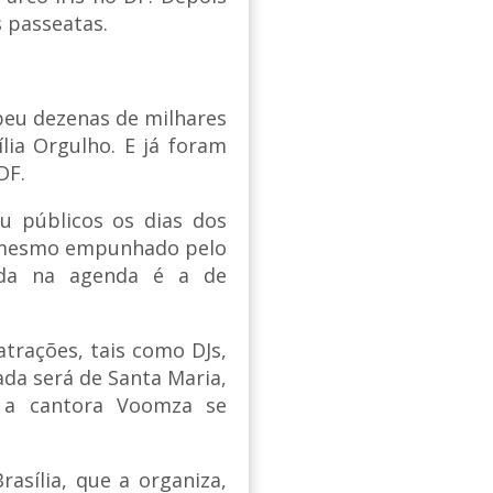
s passeatas.
ebeu dezenas de milhares
lia Orgulho. E já foram
 DF.
ou públicos os dias dos
o mesmo empunhado pelo
ada na agenda é a de
atrações, tais como DJs,
ada será de Santa Maria,
 a cantora Voomza se
asília, que a organiza,