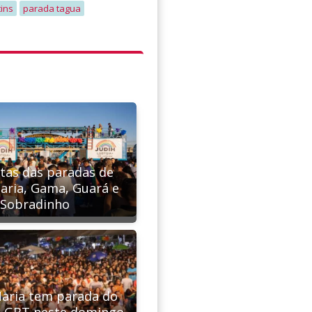
tins
parada tagua
atas das paradas de
aria, Gama, Guará e
Sobradinho
aria tem parada do
 LGBT neste domingo