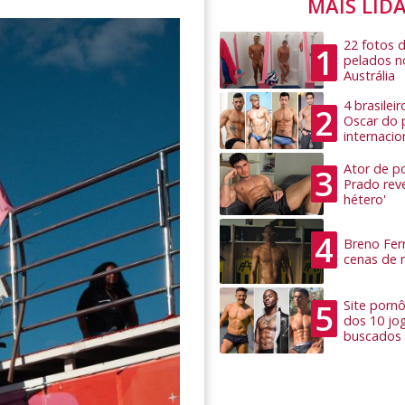
MAIS LID
22 fotos 
1
pelados n
Austrália
4 brasilei
2
Oscar do 
internacio
Ator de po
3
Prado rev
hétero'
4
Breno Ferr
cenas de 
5
Site pornô
dos 10 jo
buscados