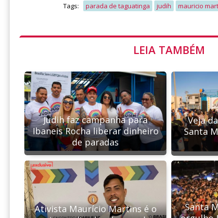
Tags:
parada de taguatinga
judih
mauricio mar
LEIA TAMBÉM
Judih faz campanha para
Veja d
Ibaneis Rocha liberar dinheiro
Santa M
de paradas
Santa M
Ativista Maurício Martins é o
orgulho