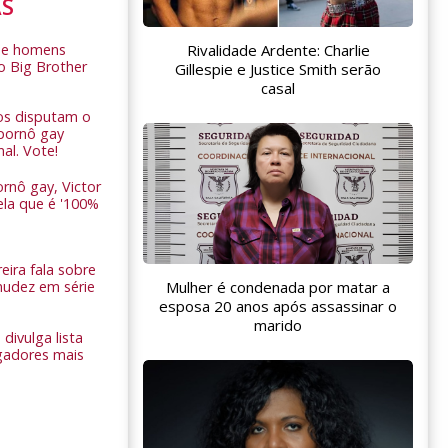
AS
Rivalidade Ardente: Charlie
de homens
o Big Brother
Gillespie e Justice Smith serão
casal
ros disputam o
pornô gay
nal. Vote!
rnô gay, Victor
ela que é '100%
eira fala sobre
nudez em série
Mulher é condenada por matar a
esposa 20 anos após assassinar o
marido
 divulga lista
gadores mais