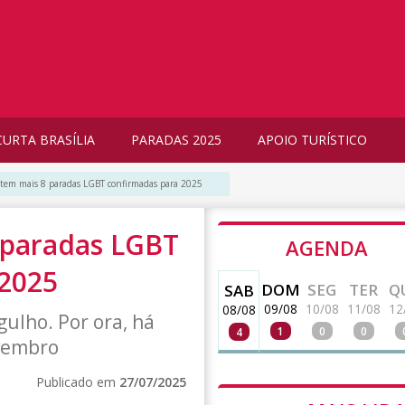
CURTA BRASÍLIA
PARADAS 2025
APOIO TURÍSTICO
l tem mais 8 paradas LGBT confirmadas para 2025
8 paradas LGBT
AGENDA
 2025
DOM
SEG
TER
Q
SAB
09/08
10/08
11/08
12
08/08
gulho. Por ora, há
1
0
0
4
ovembro
Publicado em
27/07/2025