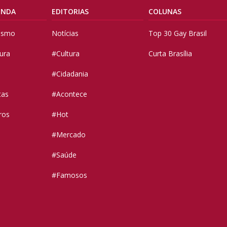
ENDA
EDITORIAS
COLUNAS
vismo
Notícias
Top 30 Gay Brasil
tura
#Cultura
Curta Brasília
#Cidadania
tas
#Acontece
ros
#Hot
#Mercado
#Saúde
#Famosos