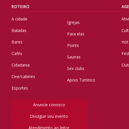
ROTEIRO
AG
A cidade
Ati
Igrejas
Baladas
Cul
Para elas
Bares
Hot
Points
Cafés
Fes
Saunas
Cidadania
Out
Sex clubs
Cine/cabines
Apoio Turístico
Esportes
Anuncie conosco
Divulgue seu evento
Atendimento ao leitor