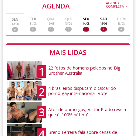
AGENDA
AGENDA
COMPLETA >
TER
QUA
QUI
SEX
SAB
DOM
SEG
11/08
12/08
13/08
14/08
15/08
16/08
10/08
0
0
0
1
1
0
0
MAIS LIDAS
1
22 fotos de homens pelados no Big
Brother Austrália
2
4 brasileiros disputam o Oscar do
pornô gay internacional. Vote!
3
Ator de pornô gay, Victor Prado revela
que é '100% hétero'
4
Breno Ferreira fala sobre cenas de