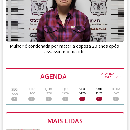
Mulher é condenada por matar a esposa 20 anos após
assassinar o marido
AGENDA
AGENDA
COMPLETA >
TER
QUA
QUI
SEX
SAB
DOM
SEG
11/08
12/08
13/08
14/08
15/08
16/08
10/08
0
0
0
1
1
0
0
MAIS LIDAS