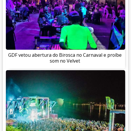
GDF vetou abertura do Birosca no Carnaval e proíbe
som no Velvet