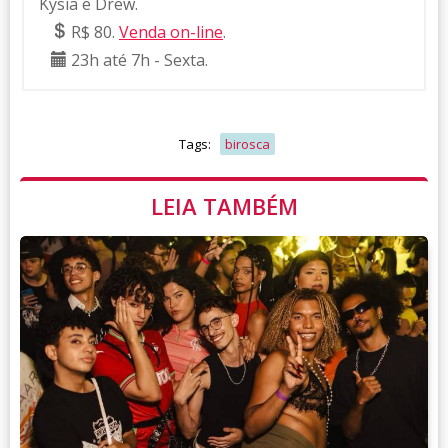
Kysia e Drew.
R$ 80.
Venda on-line
.
23h até 7h - Sexta.
Tags:
birosca
LEIA TAMBÉM