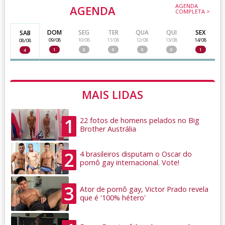
AGENDA
AGENDA
COMPLETA >
DOM
SEG
TER
QUA
QUI
SEX
SAB
09/08
10/08
11/08
12/08
13/08
14/08
08/08
1
0
0
0
0
1
4
MAIS LIDAS
1
22 fotos de homens pelados no Big
Brother Austrália
2
4 brasileiros disputam o Oscar do
pornô gay internacional. Vote!
3
Ator de pornô gay, Victor Prado revela
que é '100% hétero'