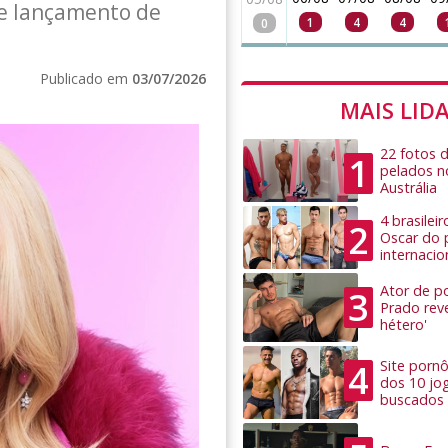
de lançamento de
1
4
4
0
Publicado em
03/07/2026
MAIS LID
22 fotos 
1
pelados n
Austrália
4 brasilei
2
Oscar do 
internacio
Ator de po
3
Prado rev
hétero'
4
Site pornô
dos 10 jo
buscados