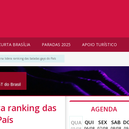
CURTA BRASÍLIA
PARADAS 2025
APOIO TURÍSTICO
a lidera ranking das baladas gays do País
T do Brasil
a ranking das
AGENDA
País
QUI
SEX
SAB
D
QUA
06/08
07/08
08/08
09
05/08