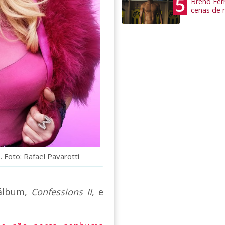
5
Breno Ferr
cenas de 
Foto: Rafael Pavarotti
 álbum,
Confessions II
, e