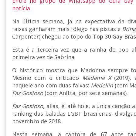
Entre no grupo de Whatsapp do Guia Gay
notícia
Na última semana, já na expectativa da div
faixas ganharam mais fôlego nas pistas e
Bring
Carpenter) chegou ao topo do
Top 30 Gay Bras
Esta é a terceira vez que a rainha do pop a
primeira vez de Sabrina.
O histórico mostra que Madonna sempre foi
Mesmo com o criticado
Madame X
(2019), 
naquele ano com duas faixas:
Medellin
(com Ma
Faz Gostoso
(com Anitta, por sete semanas).
Faz Gostoso
, aliás, é, até hoje, a única canção 
ranking das baladas LGBT brasileiras, divul
novembro de 2018.
Nesta semana, a cantora de 67 anos ta