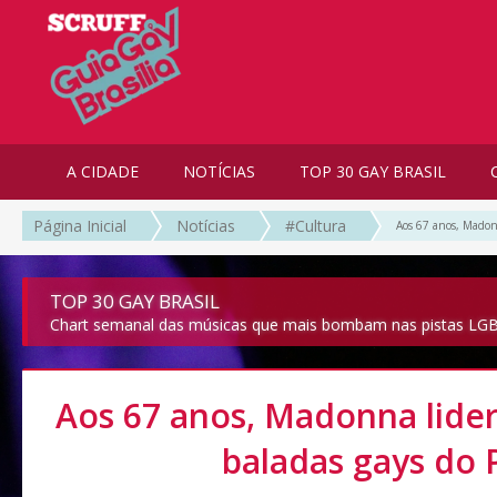
A CIDADE
NOTÍCIAS
TOP 30 GAY BRASIL
Página Inicial
Notícias
#Cultura
Aos 67 anos, Madonn
TOP 30 GAY BRASIL
Chart semanal das músicas que mais bombam nas pistas LGB
Aos 67 anos, Madonna lider
baladas gays do 