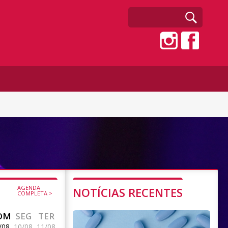
AGENDA
NOTÍCIAS RECENTES
COMPLETA >
OM
SEG
TER
/08
10/08
11/08