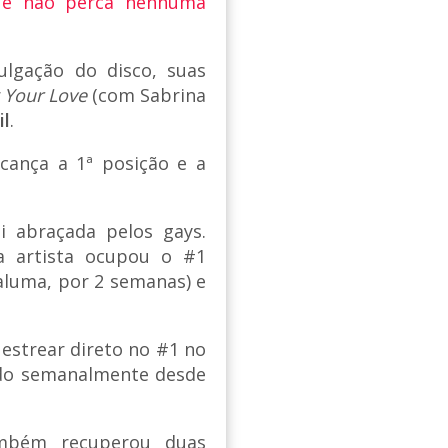
 e não perca nenhuma
ulgação do disco, suas
 Your Love
(com Sabrina
il
.
lcança a 1ª posição e a
 abraçada pelos gays.
a artista ocupou o #1
luma, por 2 semanas) e
a estrear direto no #1 no
gado semanalmente desde
mbém recuperou duas