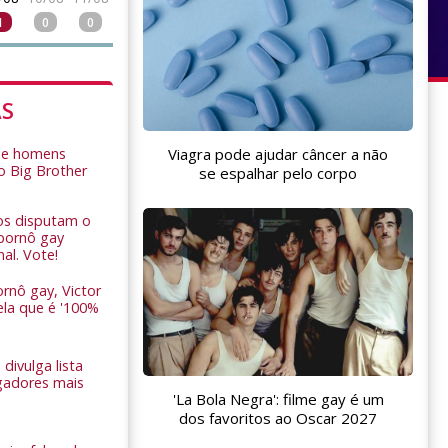
1
0
0
AS
de homens
Viagra pode ajudar câncer a não
o Big Brother
se espalhar pelo corpo
ros disputam o
pornô gay
nal. Vote!
rnô gay, Victor
ela que é '100%
 divulga lista
gadores mais
'La Bola Negra': filme gay é um
dos favoritos ao Oscar 2027