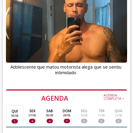
Adolescente que matou motorista alega que se sentiu
intimidado
AGENDA
AGENDA
COMPLETA >
SEX
SAB
DOM
SEG
TER
QUA
QUI
07/08
08/08
09/08
10/08
11/08
12/08
06/08
4
4
1
0
0
0
1