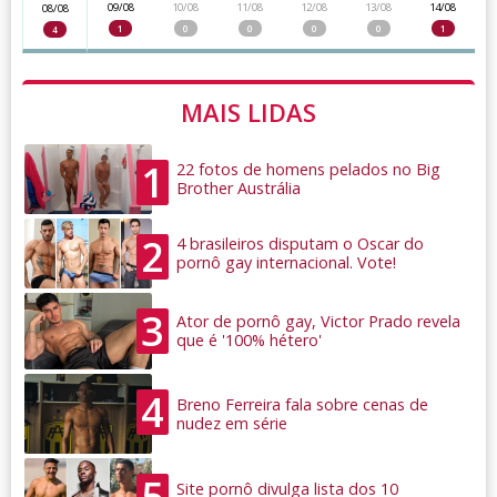
09/08
10/08
11/08
12/08
13/08
14/08
08/08
1
0
0
0
0
1
4
MAIS LIDAS
1
22 fotos de homens pelados no Big
Brother Austrália
2
4 brasileiros disputam o Oscar do
pornô gay internacional. Vote!
3
Ator de pornô gay, Victor Prado revela
que é '100% hétero'
4
Breno Ferreira fala sobre cenas de
nudez em série
5
Site pornô divulga lista dos 10