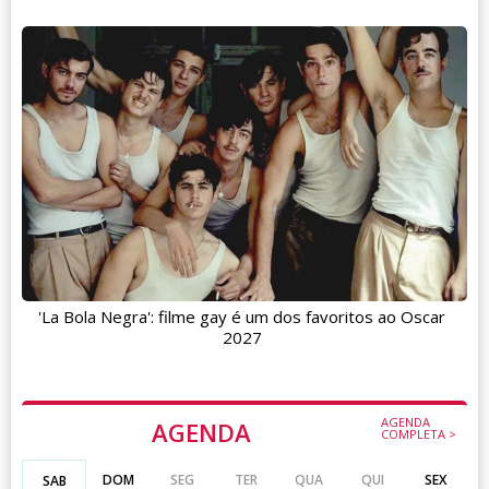
'La Bola Negra': filme gay é um dos favoritos ao Oscar
2027
AGENDA
AGENDA
COMPLETA >
DOM
SEG
TER
QUA
QUI
SEX
SAB