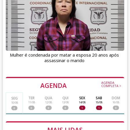
Mulher é condenada por matar a esposa 20 anos após
assassinar o marido
AGENDA
AGENDA
COMPLETA >
TER
QUA
QUI
SEX
SAB
DOM
SEG
11/08
12/08
13/08
14/08
15/08
16/08
10/08
0
0
0
1
1
0
0
MAIS LIDAS