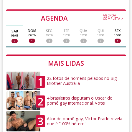
AGENDA
AGENDA
COMPLETA >
DOM
SEG
TER
QUA
QUI
SEX
SAB
09/08
10/08
11/08
12/08
13/08
14/08
08/08
1
0
0
0
0
1
4
MAIS LIDAS
1
22 fotos de homens pelados no Big
Brother Austrália
2
4 brasileiros disputam o Oscar do
pornô gay internacional. Vote!
3
Ator de pornô gay, Victor Prado revela
que é '100% hétero'