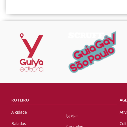
ROTEIRO
AG
A cidade
Ati
Igrejas
Baladas
Cul
Para elas