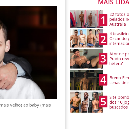
MAIS LID
22 fotos 
1
pelados n
Austrália
4 brasilei
2
Oscar do 
internacio
Ator de po
3
Prado rev
hétero'
4
Breno Ferr
cenas de 
5
Site pornô
dos 10 jo
(mais velho) ao baby (mais
buscados