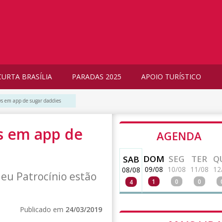
CURTA BRASÍLIA
PARADAS 2025
APOIO TURÍSTICO
 em app de sugar daddies
 em app de
AGENDA
s
DOM
SEG
TER
Q
SAB
09/08
10/08
11/08
12
08/08
eu Patrocínio estão
1
0
0
4
Publicado em
24/03/2019