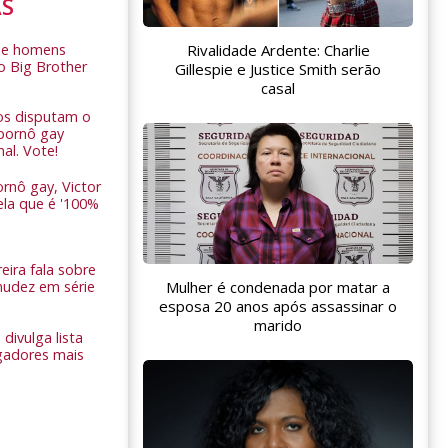
AS
Rivalidade Ardente: Charlie
de homens
o Big Brother
Gillespie e Justice Smith serão
casal
ros disputam o
pornô gay
nal. Vote!
rnô gay, Victor
ela que é '100%
eira fala sobre
nudez em série
Mulher é condenada por matar a
esposa 20 anos após assassinar o
marido
 divulga lista
gadores mais