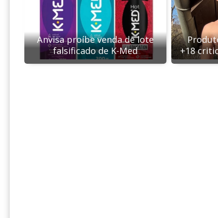
Anvisa proíbe venda de lote
Produt
falsificado de K-Med
+18 criti