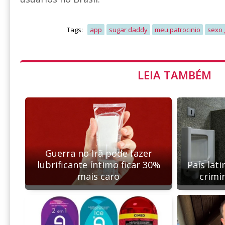
Tags:
app
sugar daddy
meu patrocinio
sexo 
LEIA TAMBÉM
Guerra no Irã pode fazer
lubrificante íntimo ficar 30%
País lat
mais caro
crimin