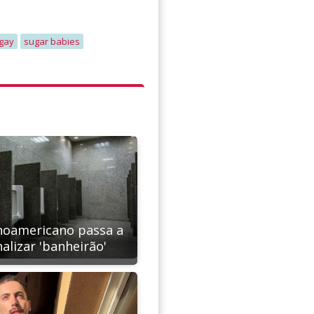
gay
sugar babies
inoamericano passa a
alizar 'banheirão'