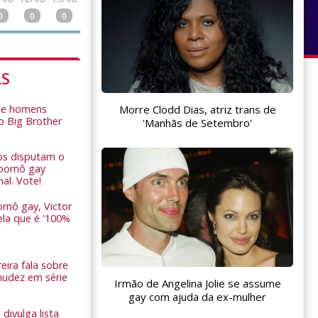
0
0
0
AS
Morre Clodd Dias, atriz trans de
de homens
o Big Brother
'Manhãs de Setembro'
ros disputam o
pornô gay
nal. Vote!
rnô gay, Victor
ela que é '100%
eira fala sobre
nudez em série
Irmão de Angelina Jolie se assume
gay com ajuda da ex-mulher
 divulga lista