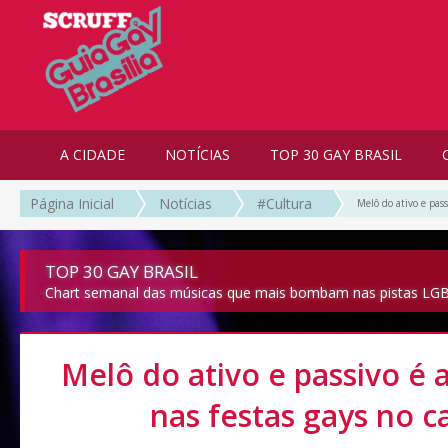
A CIDADE
NOTÍCIAS
TOP 30 GAY BRASIL
Página Inicial
Notícias
#Cultura
Melô do ativo e pass
TOP 30 GAY BRASIL
Chart semanal das músicas que mais bombam nas pistas LGB
Melô do ativo e passivo é 
nas festas gays no c