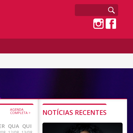
AGENDA
NOTÍCIAS RECENTES
COMPLETA >
ER
QUA
QUI
/08
12/08
13/08