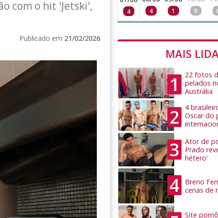
com o hit 'Jetski',
4
1
0
4
Publicado em
21/02/2026
MAIS LID
22 fotos 
1
pelados n
Austrália
4 brasilei
2
Oscar do 
internacio
Ator de po
3
Prado rev
hétero'
4
Breno Ferr
cenas de 
Site pornô