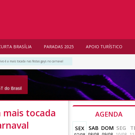
CURTA BRASÍLIA
PARADAS 2025
APOIO TURÍSTICO
ivo é a mais tocada nas festas gays no carnaval
T do Brasil
a mais tocada
AGENDA
arnaval
SAB
DOM
SEG
T
SEX
08/08
09/08
10/08
11
07/08