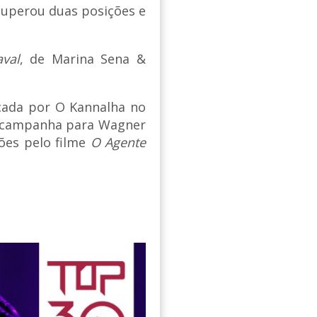
cuperou duas posições e
aval
, de Marina Sena &
nçada por O Kannalha no
 campanha para Wagner
ões pelo filme
O Agente