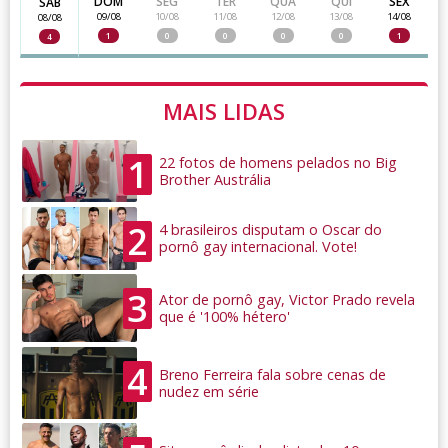
DOM
SEG
TER
QUA
QUI
SEX
SAB
09/08
10/08
11/08
12/08
13/08
14/08
08/08
1
0
0
0
0
1
4
MAIS LIDAS
1
22 fotos de homens pelados no Big
Brother Austrália
2
4 brasileiros disputam o Oscar do
pornô gay internacional. Vote!
3
Ator de pornô gay, Victor Prado revela
que é '100% hétero'
4
Breno Ferreira fala sobre cenas de
nudez em série