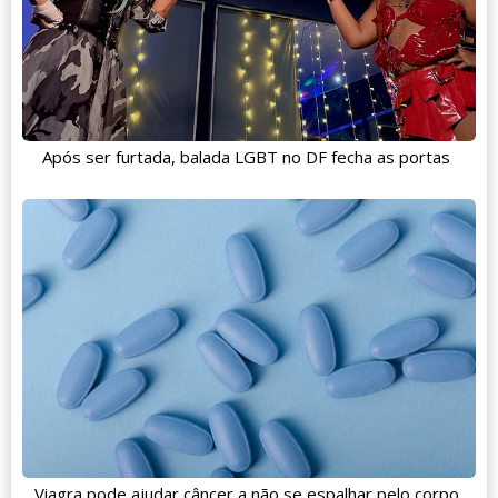
Após ser furtada, balada LGBT no DF fecha as portas
Viagra pode ajudar câncer a não se espalhar pelo corpo