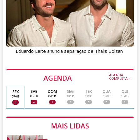
Eduardo Leite anuncia separação de Thalis Bolzan
AGENDA
AGENDA
COMPLETA >
SAB
DOM
SEG
TER
QUA
QUI
SEX
08/08
09/08
10/08
11/08
12/08
13/08
07/08
4
1
0
0
0
0
4
MAIS LIDAS