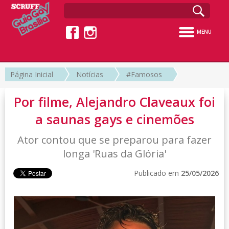
MENU
Página Inicial
Notícias
#Famosos
Por filme, Alejandro Claveaux foi
a saunas gays e cinemões
Ator contou que se preparou para fazer
longa 'Ruas da Glória'
Publicado em
25/05/2026