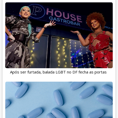
Após ser furtada, balada LGBT no DF fecha as portas