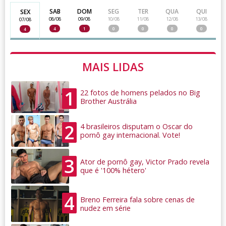
SAB
DOM
SEG
TER
QUA
QUI
SEX
08/08
09/08
10/08
11/08
12/08
13/08
07/08
4
1
0
0
0
0
4
MAIS LIDAS
1
22 fotos de homens pelados no Big
Brother Austrália
2
4 brasileiros disputam o Oscar do
pornô gay internacional. Vote!
3
Ator de pornô gay, Victor Prado revela
que é '100% hétero'
4
Breno Ferreira fala sobre cenas de
nudez em série