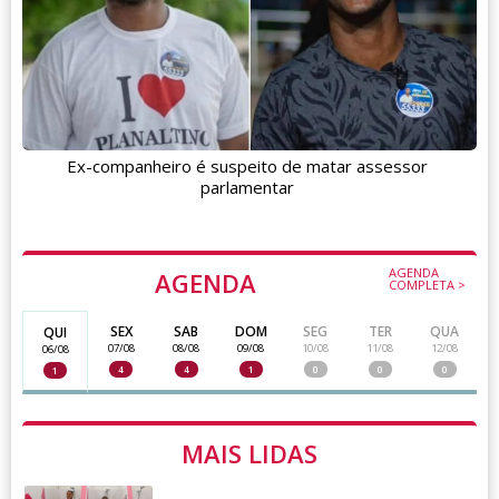
Ex-companheiro é suspeito de matar assessor
parlamentar
AGENDA
AGENDA
COMPLETA >
SEX
SAB
DOM
SEG
TER
QUA
QUI
07/08
08/08
09/08
10/08
11/08
12/08
06/08
4
4
1
0
0
0
1
MAIS LIDAS