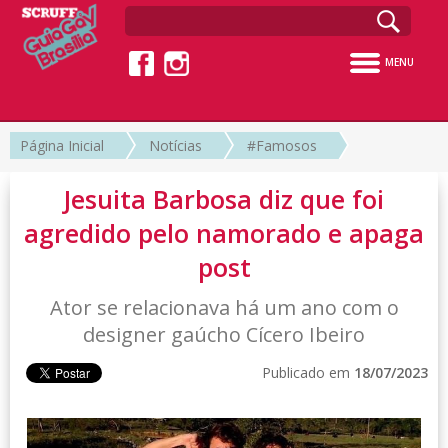
MENU
Página Inicial
Notícias
#Famosos
Jesuita Barbosa diz que foi
agredido pelo namorado e apaga
post
Ator se relacionava há um ano com o
designer gaúcho Cícero Ibeiro
Publicado em
18/07/2023