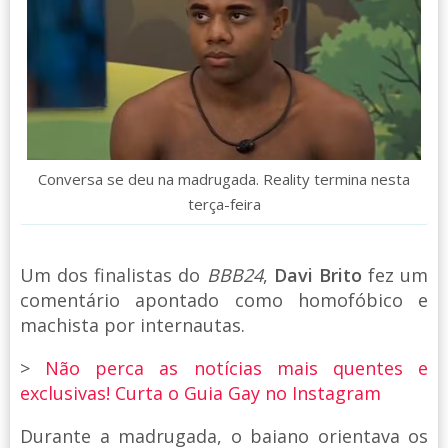
Conversa se deu na madrugada. Reality termina nesta
terça-feira
Um dos finalistas do
BBB24
,
Davi Brito
fez um
comentário apontado como homofóbico e
machista por internautas.
>
Não perca as notícias mais quentes e
exclusivas! Curta o Guia Gay no Instagram
Durante a madrugada, o baiano orientava os