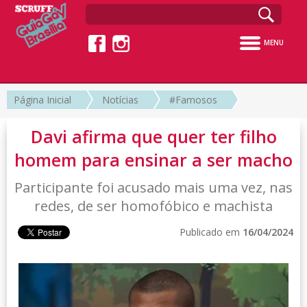
MENU
Página Inicial
Notícias
#Famosos
Davi afirma que quer ter filho
homem para ensinar a ser macho
Participante foi acusado mais uma vez, nas
redes, de ser homofóbico e machista
Publicado em
16/04/2024