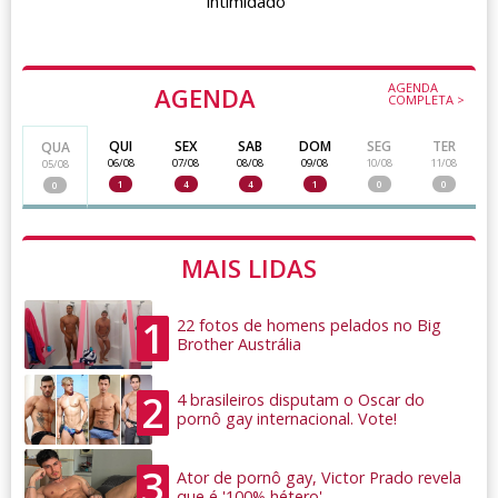
intimidado
AGENDA
AGENDA
COMPLETA >
QUI
SEX
SAB
DOM
SEG
TER
QUA
06/08
07/08
08/08
09/08
10/08
11/08
05/08
1
4
4
1
0
0
0
MAIS LIDAS
1
22 fotos de homens pelados no Big
Brother Austrália
2
4 brasileiros disputam o Oscar do
pornô gay internacional. Vote!
3
Ator de pornô gay, Victor Prado revela
que é '100% hétero'