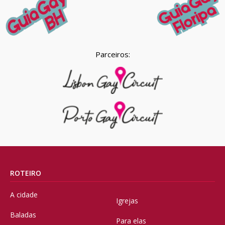
Parceiros:
ROTEIRO
A cidade
Igrejas
Baladas
Para elas