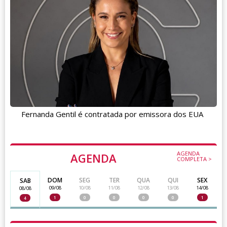
Fernanda Gentil é contratada por emissora dos EUA
AGENDA
AGENDA
COMPLETA >
DOM
SEG
TER
QUA
QUI
SEX
SAB
09/08
10/08
11/08
12/08
13/08
14/08
08/08
1
0
0
0
0
1
4