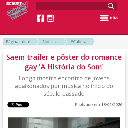
MENU
Página Inicial
Notícias
#Cultura
Saem trailer e pôster do romance
gay 'A História do Som'
Longa mostra encontro de jovens
apaixonados por música no início do
século passado
Publicado em
13/01/2026