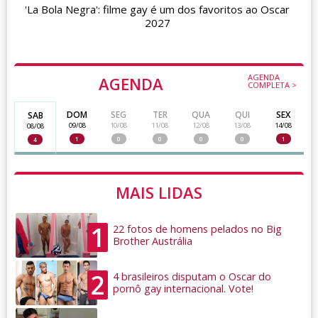
'La Bola Negra': filme gay é um dos favoritos ao Oscar
2027
AGENDA
AGENDA
COMPLETA >
DOM
SEG
TER
QUA
QUI
SEX
SAB
09/08
10/08
11/08
12/08
13/08
14/08
08/08
1
0
0
0
0
1
4
MAIS LIDAS
1
22 fotos de homens pelados no Big
Brother Austrália
2
4 brasileiros disputam o Oscar do
pornô gay internacional. Vote!