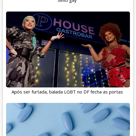
sexo gay
Após ser furtada, balada LGBT no DF fecha as portas