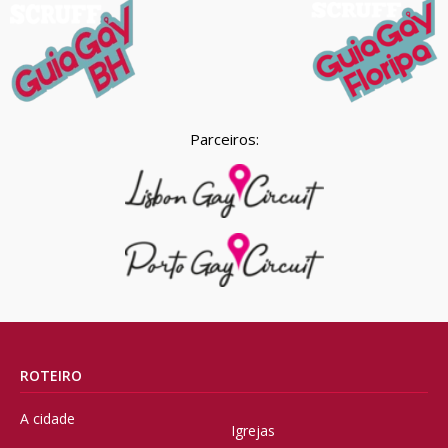
Parceiros:
ROTEIRO
A cidade
Igrejas