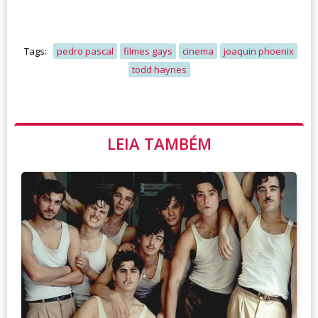
Tags:
pedro pascal
filmes gays
cinema
joaquin phoenix
todd haynes
LEIA TAMBÉM