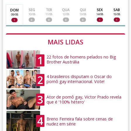
SEG
TER
QUA
QUI
SEX
SAB
DOM
10/08
11/08
12/08
13/08
14/08
15/08
09/08
0
0
0
0
1
1
1
MAIS LIDAS
1
22 fotos de homens pelados no Big
Brother Austrália
2
4 brasileiros disputam o Oscar do
pornô gay internacional. Vote!
3
Ator de pornô gay, Victor Prado revela
que é '100% hétero'
4
Breno Ferreira fala sobre cenas de
nudez em série