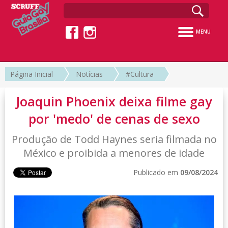
MENU
Página Inicial
Notícias
#Cultura
Joaquin Phoenix deixa filme gay
por 'medo' de cenas de sexo
Produção de Todd Haynes seria filmada no
México e proibida a menores de idade
Publicado em
09/08/2024