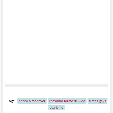
Tags:
pedro almodovar
estranha forma de vida
filmes gays
etarismo