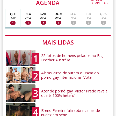
AGENDA
AGENDA
COMPLETA >
SEX
SAB
DOM
SEG
TER
QUA
QUI
07/08
08/08
09/08
10/08
11/08
12/08
06/08
4
4
1
0
0
0
1
MAIS LIDAS
1
22 fotos de homens pelados no Big
Brother Austrália
2
4 brasileiros disputam o Oscar do
pornô gay internacional. Vote!
3
Ator de pornô gay, Victor Prado revela
que é '100% hétero'
4
Breno Ferreira fala sobre cenas de
nudez em série