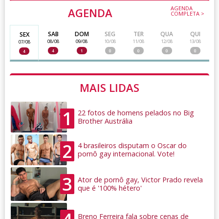
AGENDA
AGENDA
COMPLETA >
SAB
DOM
SEG
TER
QUA
QUI
SEX
08/08
09/08
10/08
11/08
12/08
13/08
07/08
4
1
0
0
0
0
4
MAIS LIDAS
1
22 fotos de homens pelados no Big
Brother Austrália
2
4 brasileiros disputam o Oscar do
pornô gay internacional. Vote!
3
Ator de pornô gay, Victor Prado revela
que é '100% hétero'
Breno Ferreira fala sobre cenas de