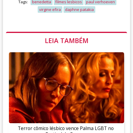
Tags:
benedetta
filmes lesbicos
paul verhoeven
virgine efira
daphne patakia
LEIA TAMBÉM
Terror cômico lésbico vence Palma LGBT no