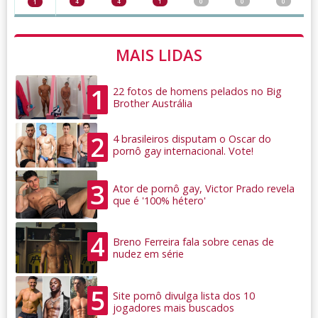
4
4
1
0
0
0
1
MAIS LIDAS
1
22 fotos de homens pelados no Big
Brother Austrália
2
4 brasileiros disputam o Oscar do
pornô gay internacional. Vote!
3
Ator de pornô gay, Victor Prado revela
que é '100% hétero'
4
Breno Ferreira fala sobre cenas de
nudez em série
5
Site pornô divulga lista dos 10
jogadores mais buscados