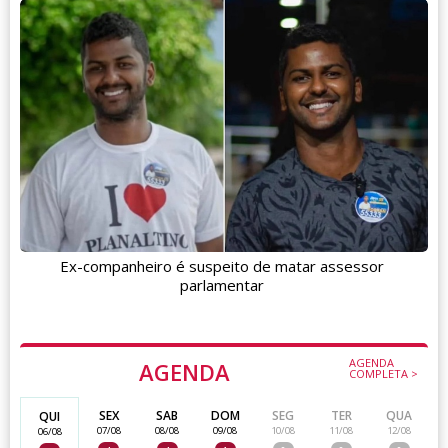
Ex-companheiro é suspeito de matar assessor
parlamentar
AGENDA
AGENDA
COMPLETA >
SEX
SAB
DOM
SEG
TER
QUA
QUI
07/08
08/08
09/08
10/08
11/08
12/08
06/08