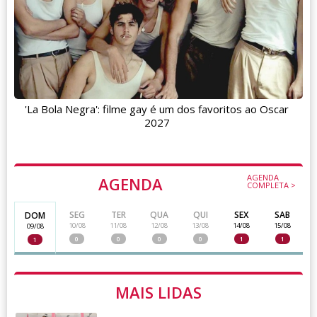
'La Bola Negra': filme gay é um dos favoritos ao Oscar
2027
AGENDA
AGENDA
COMPLETA >
SEG
TER
QUA
QUI
SEX
SAB
DOM
10/08
11/08
12/08
13/08
14/08
15/08
09/08
0
0
0
0
1
1
1
MAIS LIDAS