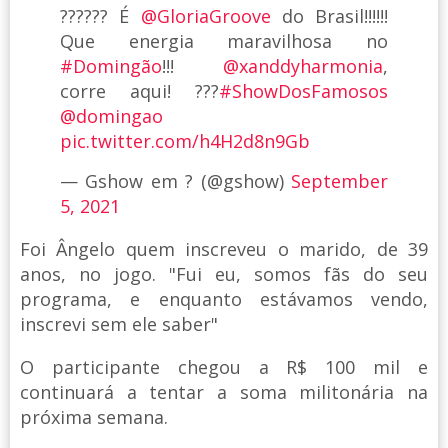
?????? É
@GloriaGroove
do Brasil!!!!!!
Que energia maravilhosa no
#Domingão
!!!
@xanddyharmonia
,
corre aqui! ???
#ShowDosFamosos
@domingao
pic.twitter.com/h4H2d8n9Gb
— Gshow em ? (@gshow)
September
5, 2021
Foi Ângelo quem inscreveu o marido, de 39
anos, no jogo. "Fui eu, somos fãs do seu
programa, e enquanto estávamos vendo,
inscrevi sem ele saber"
O participante chegou a R$ 100 mil e
continuará a tentar a soma militonária na
próxima semana.