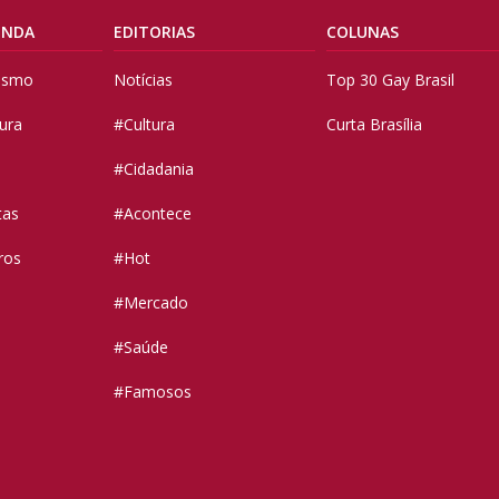
ENDA
EDITORIAS
COLUNAS
vismo
Notícias
Top 30 Gay Brasil
tura
#Cultura
Curta Brasília
#Cidadania
tas
#Acontece
ros
#Hot
#Mercado
#Saúde
#Famosos