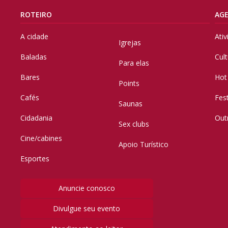
ROTEIRO
AG
A cidade
Ati
Igrejas
Baladas
Cul
Para elas
Bares
Hot
Points
Cafés
Fes
Saunas
Cidadania
Out
Sex clubs
Cine/cabines
Apoio Turístico
Esportes
Anuncie conosco
Divulgue seu evento