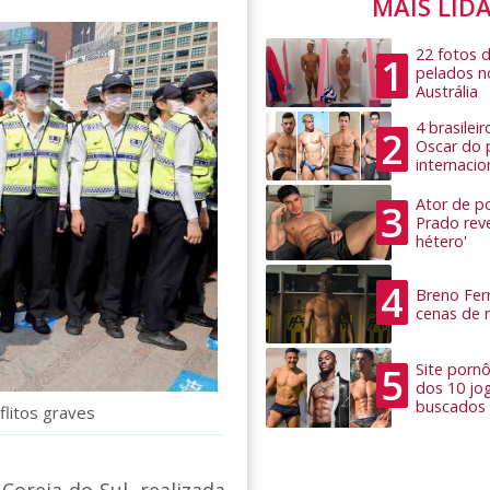
MAIS LID
22 fotos 
1
pelados n
Austrália
4 brasilei
2
Oscar do 
internacio
Ator de po
3
Prado rev
hétero'
4
Breno Ferr
cenas de 
5
Site pornô
dos 10 jo
buscados
flitos graves
Coreia do Sul, realizada