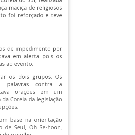
ça maciça de religiosos
nto foi reforçado e teve
anos de impedimento por
tava em alerta pois os
as ao evento.
rar os dois grupos. Os
m palavras contra a
ritava orações em um
 da Coreia da legislação
upções.
com base na orientação
o de Seul, Oh Se-hoon,
a do orgulho.