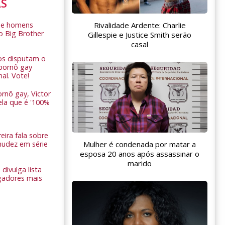
AS
Rivalidade Ardente: Charlie
de homens
o Big Brother
Gillespie e Justice Smith serão
casal
ros disputam o
pornô gay
nal. Vote!
rnô gay, Victor
ela que é '100%
eira fala sobre
nudez em série
Mulher é condenada por matar a
esposa 20 anos após assassinar o
marido
 divulga lista
gadores mais