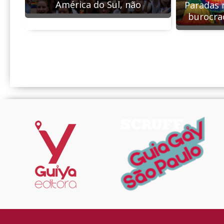
América do Sul, não
Paradas 
burocrac