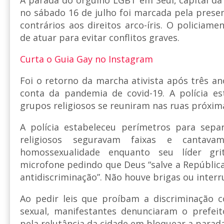
no sábado 16 de julho foi marcada pela presen
contrários aos direitos arco-íris. O policiame
de atuar para evitar conflitos graves.
Curta o Guia Gay no Instagram
Foi o retorno da marcha ativista após três 
conta da pandemia de covid-19. A polícia es
grupos religiosos se reuniram nas ruas próxim
A polícia estabeleceu perímetros para sepa
religiosos seguravam faixas e cantava
homossexualidade enquanto seu líder g
microfone pedindo que Deus “salve a República
antidiscriminação”. Não houve brigas ou interr
Ao pedir leis que proíbam a discriminação 
sexual, manifestantes denunciaram o prefeit
pela relutância da cidade em bloquear a parad