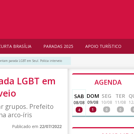
CURTA BRASÍLIA
PARADAS 2025
APOIO TURÍSTICO
rontam parada LGBT em Seul. Polícia interveio
rada LGBT em
AGENDA
rveio
DOM
SEG
TER
Q
SAB
09/08
10/08
11/08
12
08/08
r grupos. Prefeito
1
0
0
4
a arco-íris
Publicado em
22/07/2022