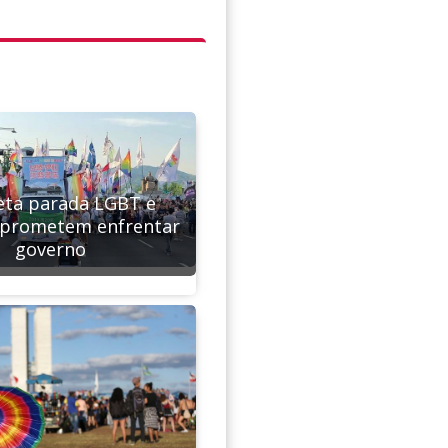
eta parada LGBT e
s prometem enfrentar
governo