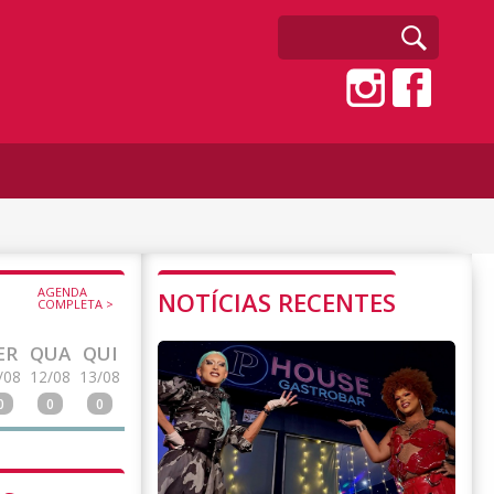
AGENDA
NOTÍCIAS RECENTES
COMPLETA >
ER
QUA
QUI
/08
12/08
13/08
0
0
0