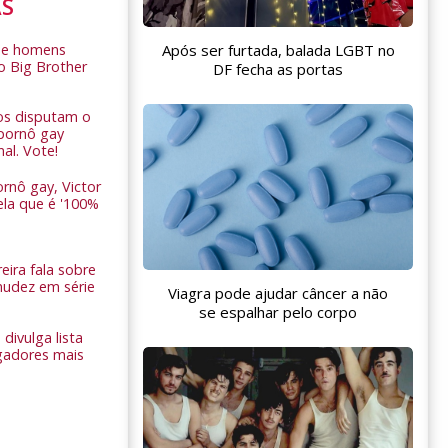
AS
Após ser furtada, balada LGBT no
de homens
o Big Brother
DF fecha as portas
ros disputam o
pornô gay
nal. Vote!
rnô gay, Victor
ela que é '100%
eira fala sobre
nudez em série
Viagra pode ajudar câncer a não
se espalhar pelo corpo
 divulga lista
gadores mais