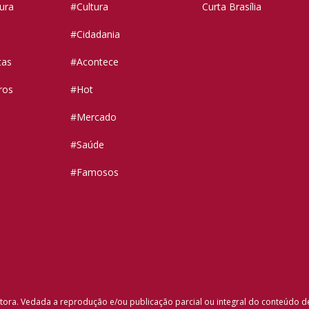
tura
#Cultura
Curta Brasília
#Cidadania
tas
#Acontece
ros
#Hot
#Mercado
#Saúde
#Famosos
tora. Vedada a reprodução e/ou publicação parcial ou integral do conteúdo d