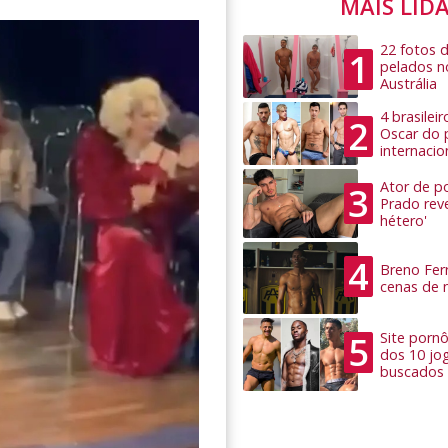
MAIS LID
22 fotos 
1
pelados n
Austrália
4 brasilei
2
Oscar do 
internacio
Ator de po
3
Prado rev
hétero'
4
Breno Ferr
cenas de 
5
Site pornô
dos 10 jo
buscados