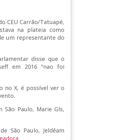
ado CEU Carrão/Tatuapé,
estava na plateia como
 de um representante do
rlamentar disse que o
seff em 2016 "nao foi
o no X, é possível ver o
vento.
m São Paulo, Marie Gls,
de São Paulo, Jeldêam
readora
.