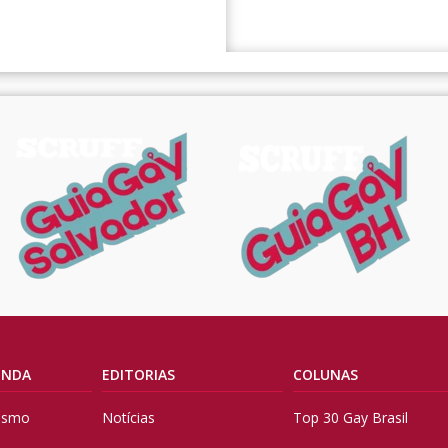
ENDA
EDITORIAS
COLUNAS
vismo
Notícias
Top 30 Gay Brasil