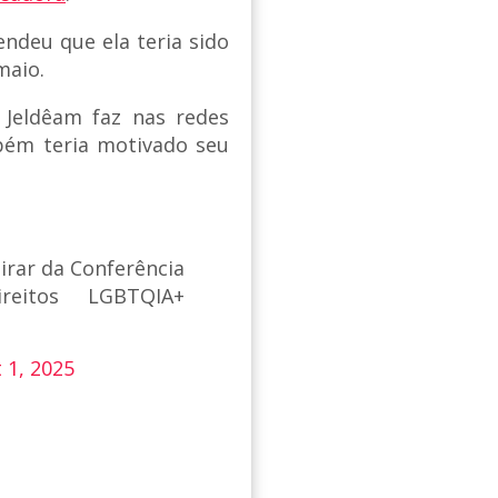
endeu que ela teria sido
maio.
 Jeldêam faz nas redes
bém teria motivado seu
tirar da Conferência
eitos LGBTQIA+
 1, 2025