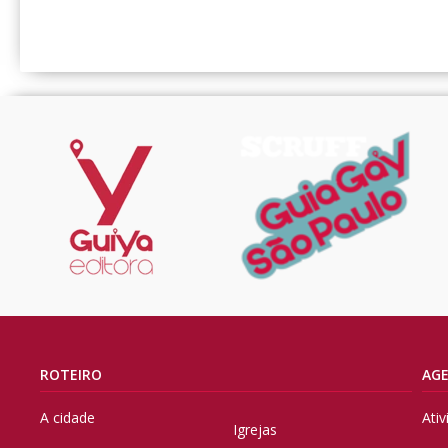
ROTEIRO
AG
A cidade
Ati
Igrejas