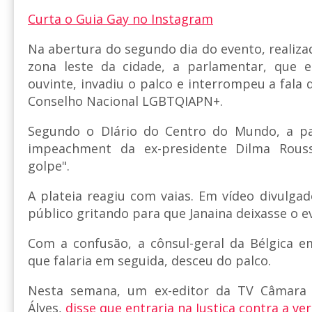
Curta o Guia Gay no Instagram
Na abertura do segundo dia do evento, realiz
zona leste da cidade, a parlamentar, que 
ouvinte, invadiu o palco e interrompeu a fala
Conselho Nacional LGBTQIAPN+.
Segundo o DIário do Centro do Mundo, a pa
impeachment da ex-presidente Dilma Rous
golpe".
A plateia reagiu com vaias. Em vídeo divulgad
público gritando para que Janaina deixasse o e
Com a confusão, a cônsul-geral da Bélgica e
que falaria em seguida, desceu do palco.
Nesta semana, um ex-editor da TV Câmara 
Álves,
disse que entraria na Justiça contra a ve