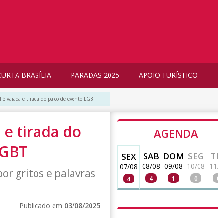
CURTA BRASÍLIA
PARADAS 2025
APOIO TURÍSTICO
l é vaiada e tirada do palco de evento LGBT
 e tirada do
AGENDA
LGBT
SAB
DOM
SEG
T
SEX
08/08
09/08
10/08
11
07/08
or gritos e palavras
4
1
0
4
Publicado em
03/08/2025