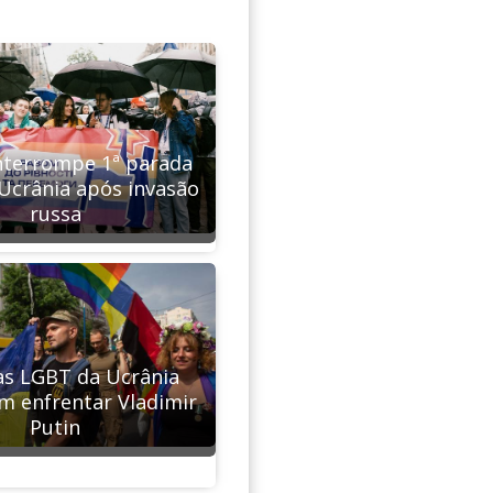
interrompe 1ª parada
Ucrânia após invasão
russa
tas LGBT da Ucrânia
 enfrentar Vladimir
Putin