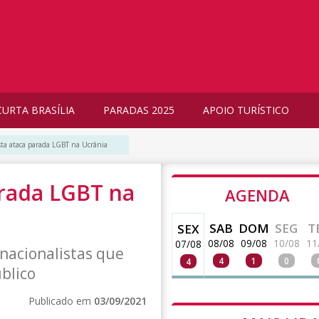
CURTA BRASÍLIA
PARADAS 2025
APOIO TURÍSTICO
ta ataca parada LGBT na Ucrânia
arada LGBT na
AGENDA
SAB
DOM
SEG
T
SEX
08/08
09/08
10/08
11
07/08
anacionalistas que
4
1
0
4
blico
Publicado em
03/09/2021