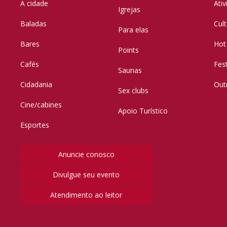
A cidade
Ati
Igrejas
Baladas
Cul
Para elas
Bares
Hot
Points
Cafés
Fes
Saunas
Cidadania
Out
Sex clubs
Cine/cabines
Apoio Turístico
Esportes
Anuncie conosco
Divulgue seu evento
Atendimento ao leitor