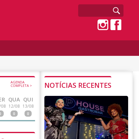
AGENDA
NOTÍCIAS RECENTES
COMPLETA >
ER
QUA
QUI
/08
12/08
13/08
0
0
0