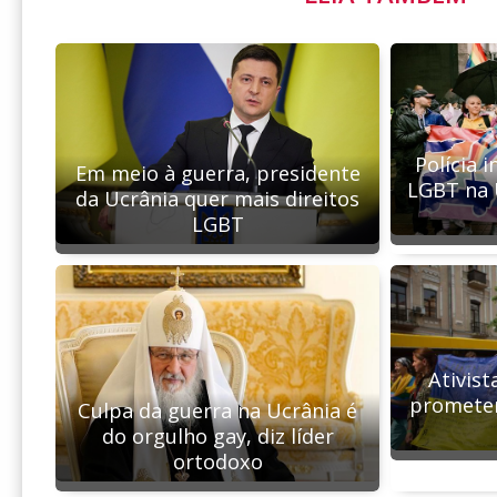
Polícia 
Em meio à guerra, presidente
LGBT na 
da Ucrânia quer mais direitos
LGBT
Ativis
prometem
Culpa da guerra na Ucrânia é
do orgulho gay, diz líder
ortodoxo