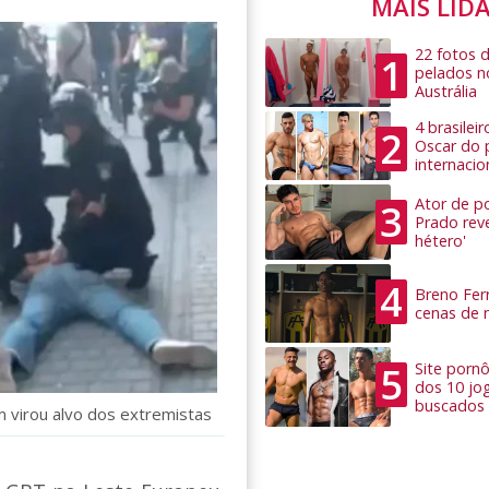
MAIS LID
22 fotos 
1
pelados n
Austrália
4 brasilei
2
Oscar do 
internacio
Ator de po
3
Prado rev
hétero'
4
Breno Ferr
cenas de 
5
Site pornô
dos 10 jo
buscados
m virou alvo dos extremistas