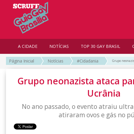
A CIDADE
NOTÍCIAS
TOP 30 GAY BRASIL
Página Inicial
Notícias
#Cidadania
Grupo neonazis
Grupo neonazista ataca p
Ucrânia
No ano passado, o evento atraiu ultr
atiraram ovos e gás no pú