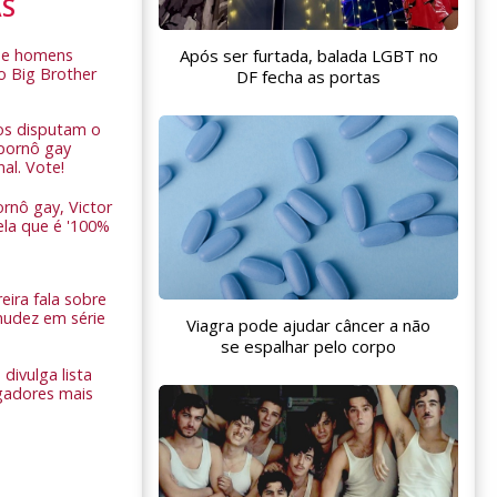
AS
Após ser furtada, balada LGBT no
de homens
o Big Brother
DF fecha as portas
ros disputam o
pornô gay
nal. Vote!
rnô gay, Victor
ela que é '100%
eira fala sobre
nudez em série
Viagra pode ajudar câncer a não
se espalhar pelo corpo
 divulga lista
gadores mais