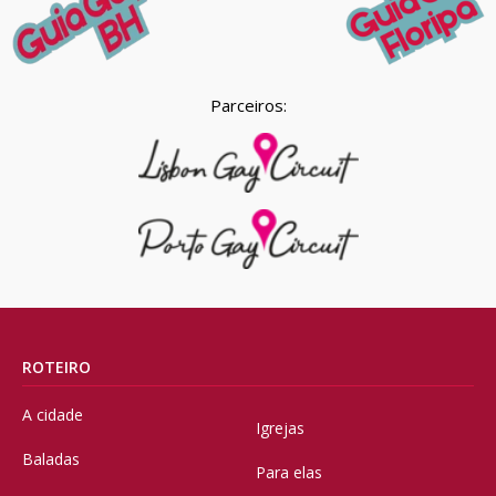
Parceiros:
ROTEIRO
A cidade
Igrejas
Baladas
Para elas