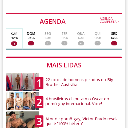
AGENDA
AGENDA
COMPLETA >
DOM
SEG
TER
QUA
QUI
SEX
SAB
09/08
10/08
11/08
12/08
13/08
14/08
08/08
1
0
0
0
0
1
4
MAIS LIDAS
1
22 fotos de homens pelados no Big
Brother Austrália
2
4 brasileiros disputam o Oscar do
pornô gay internacional. Vote!
3
Ator de pornô gay, Victor Prado revela
que é '100% hétero'