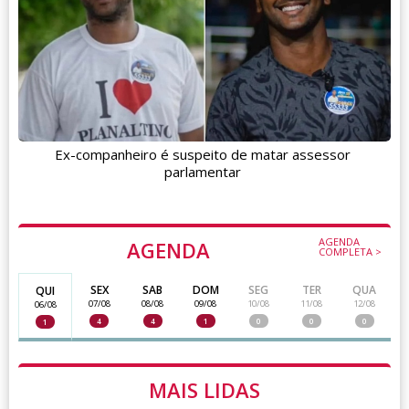
Ex-companheiro é suspeito de matar assessor
parlamentar
AGENDA
AGENDA
COMPLETA >
SEX
SAB
DOM
SEG
TER
QUA
QUI
07/08
08/08
09/08
10/08
11/08
12/08
06/08
4
4
1
0
0
0
1
MAIS LIDAS