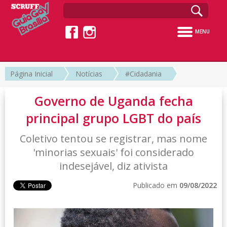
MENU
Página Inicial
Notícias
#Cidadania
Governo de Uganda fecha
principal grupo LGBT do país
Coletivo tentou se registrar, mas nome
'minorias sexuais' foi considerado
indesejável, diz ativista
Publicado em
09/08/2022