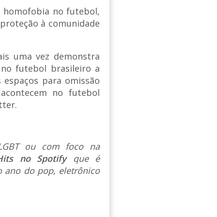
a homofobia no futebol,
 proteção à comunidade
mais uma vez demonstra
o futebol brasileiro a
s espaços para omissão
 acontecem no futebol
tter.
s LGBT ou com foco na
Hits no Spotify
que é
 ano do pop, eletrônico