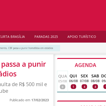
CURTA BRASÍLIA
PARADAS 2025
APOIO TURÍSTICO
mento, CBF passa a punir homofobia em estádios
passa a punir
AGENDA
ádios
QUI
SEX
SAB
D
QUA
06/08
07/08
08/08
09
05/08
ulta de R$ 500 mil e
1
4
4
0
lube
Publicado em
17/02/2023