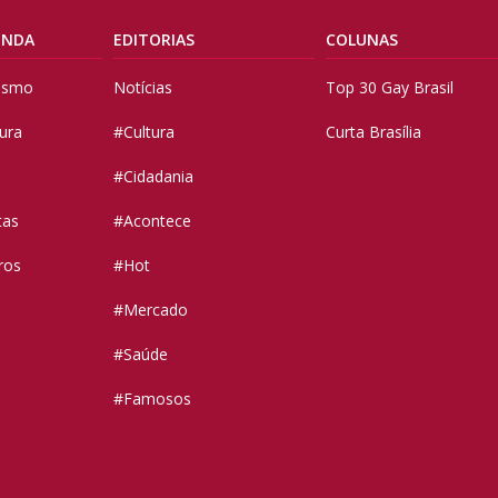
ENDA
EDITORIAS
COLUNAS
vismo
Notícias
Top 30 Gay Brasil
tura
#Cultura
Curta Brasília
#Cidadania
tas
#Acontece
ros
#Hot
#Mercado
#Saúde
#Famosos