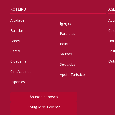
ROTEIRO
AG
A cidade
Ati
Igrejas
Baladas
Cul
Para elas
Bares
Hot
Points
Cafés
Fes
Saunas
Cidadania
Out
Sex clubs
Cine/cabines
Apoio Turístico
Esportes
Anuncie conosco
Divulgue seu evento