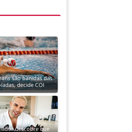
trans são banidas das
íadas, decide COI
ciador descobre que