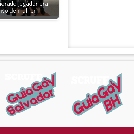
orado jogador era
ivo de mulher