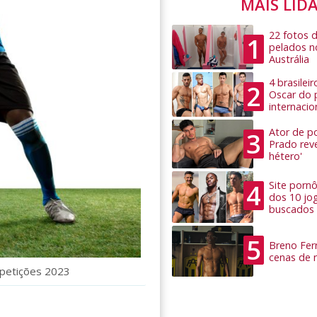
MAIS LID
22 fotos 
1
pelados n
Austrália
4 brasilei
2
Oscar do 
internacio
Ator de po
3
Prado rev
hétero'
4
Site pornô
dos 10 jo
buscados
5
Breno Ferr
cenas de 
petições 2023