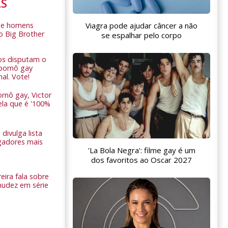
AS
de homens
Viagra pode ajudar câncer a não
o Big Brother
se espalhar pelo corpo
ros disputam o
pornô gay
nal. Vote!
rnô gay, Victor
ela que é '100%
 divulga lista
gadores mais
'La Bola Negra': filme gay é um
dos favoritos ao Oscar 2027
eira fala sobre
nudez em série