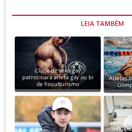
LEIA TAMBÉM
Clube de sexo gay
patrocinará atleta gay ou bi
Atletas 
de fisiculturismo
Olimp
Influen