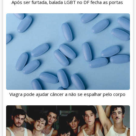
Após ser furtada, balada LGBT no DF fecha as portas
Viagra pode ajudar câncer a não se espalhar pelo corpo