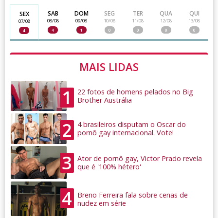
SAB
DOM
SEG
TER
QUA
QUI
SEX
08/08
09/08
10/08
11/08
12/08
13/08
07/08
4
1
0
0
0
0
4
MAIS LIDAS
1
22 fotos de homens pelados no Big
Brother Austrália
2
4 brasileiros disputam o Oscar do
pornô gay internacional. Vote!
3
Ator de pornô gay, Victor Prado revela
que é '100% hétero'
4
Breno Ferreira fala sobre cenas de
nudez em série